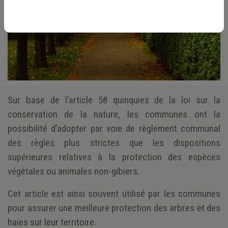
Sur base de l’article 58 quinquies de la loi sur la
conservation de la nature, les communes ont la
possibilité d’adopter par voie de règlement communal
des règles plus strictes que les dispositions
supérieures relatives à la protection des espèces
végétales ou animales non-gibiers.
Cet article est ainsi souvent utilisé par les communes
pour assurer une meilleure protection des arbres et des
haies sur leur territoire.