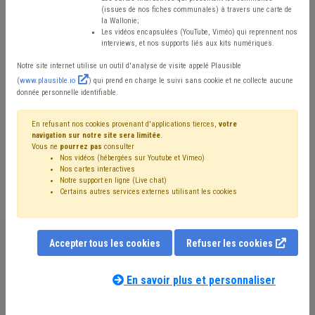
accompagner les
(issues de nos fiches communales) à travers une carte de
la Wallonie;
Les vidéos encapsulées (YouTube, Viméo) qui reprennent nos
communes souhaitant
interviews, et nos supports liés aux kits numériques.
Notre site internet utilise un outil d'analyse de visite appelé Plausible
se doter d’un
(
www.plausible.io
) qui prend en charge le suivi sans cookie et ne collecte aucune
donnée personnelle identifiable.
règlement communal
En refusant nos cookies provenant d'applications tierces,
votre
relatif à la protection
navigation sur notre site sera limitée
.
Vous ne
pourrez pas
consulter
Nos vidéos (hébergées sur Youtube et Vimeo)
des arbres et des haies
Nos cartes interactives
Notre support en ligne (Live chat)
Certains autres services externes utilisant les cookies
Mis en ligne le 25 Octobre 2024 - Arnaud RANSY
Accepter tous les cookies
Refuser les cookies
En savoir plus et personnaliser