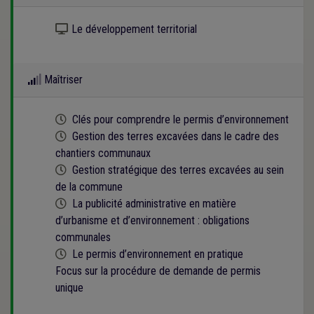
Kit numérique gratuit
Le développement territorial
Maîtriser
Cette formation est programmée
Clés pour comprendre le permis d’environnement
Cette formation est programmée
Gestion des terres excavées dans le cadre des
chantiers communaux
Cette formation est programmée
Gestion stratégique des terres excavées au sein
de la commune
Cette formation est programmée
La publicité administrative en matière
d’urbanisme et d’environnement : obligations
communales
Cette formation est programmée
Le permis d’environnement en pratique
Focus sur la procédure de demande de permis
unique