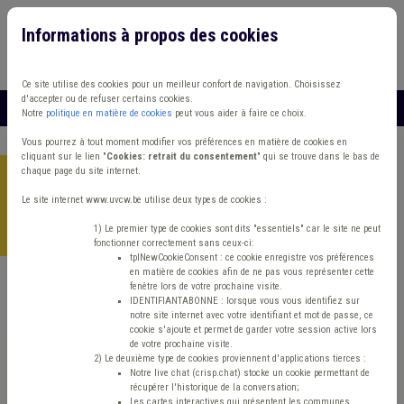
Informations à propos des cookies
Connexion
Vous travaillez dans un/une
Ce site utilise des cookies pour un meilleur confort de navigation. Choisissez
d'accepter ou de refuser certains cookies.
MENU
Notre
politique en matière de cookies
peut vous aider à faire ce choix.
Vous pourrez à tout moment modifier vos préférences en matière de cookies en
cliquant sur le lien "
Cookies: retrait du consentement
" qui se trouve dans le bas de
chaque page du site internet.
Accueil
>
Environnement
>
Modèle
>
Proposition de boîte à
outils destinée à accompagner les communes souhaitant se
Le site internet www.uvcw.be utilise deux types de cookies :
doter d’un règlement communal relatif à la protection des
1) Le premier type de cookies sont dits "essentiels" car le site ne peut
arbres et des haies
fonctionner correctement sans ceux-ci:
tplNewCookieConsent : ce cookie enregistre vos préférences
en matière de cookies afin de ne pas vous représenter cette
fenêtre lors de votre prochaine visite.
Modèle
Environnement
IDENTIFIANTABONNE : lorsque vous vous identifiez sur
notre site internet avec votre identifiant et mot de passe, ce
cookie s'ajoute et permet de garder votre session active lors
Proposition de boîte à
de votre prochaine visite.
2) Le deuxième type de cookies proviennent d'applications tierces :
Notre live chat (crisp.chat) stocke un cookie permettant de
outils destinée à
récupérer l'historique de la conversation;
Les cartes interactives qui présentent les communes