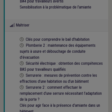
BA4 pour travailleurs avertis
Sensibilisation à la problématique de l’amiante
Maîtriser
Cette formation est programmée
Clés pour comprendre le bail d’habitation
Cette formation est programmée
Plomberie 2 : maintenance des équipements
sujets à usure et débouchage de conduite
d’évacuation
Cette formation est programmée
Sécurité électrique : obtention des compétences
BA5 pour travailleurs qualifiés
Cette formation est programmée
Serrurerie : mesures de prévention contre les
effractions d’une habitation ou d’un bâtiment
Cette formation est programmée
Serrurerie 2 : comment effectuer le
remplacement d’une serrure nécessitant l’adaptation
de la porte ?
Clés pour agir face à la présence d’amiante dans un
bâtiment