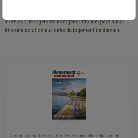
gagnant-gagnant. Rencontre avec Élisabeth Martin,
responsable de l’antenne namuroise, qui nous explique
ici en quoi le logement intergénérationnel peut aussi
être une solution aux défis du logement de demain.
Cet article est tiré de notre revue mensuelle « Mouvement