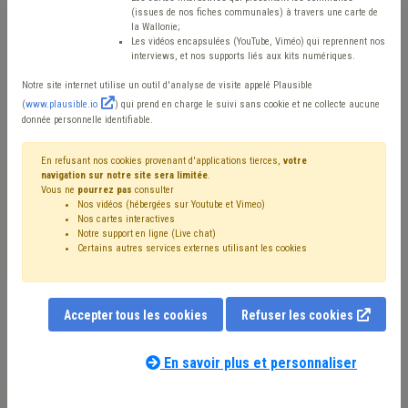
(issues de nos fiches communales) à travers une carte de
la Wallonie;
Mis en ligne le 1er Septembre 2022 - Alain DEPRET
Les vidéos encapsulées (YouTube, Viméo) qui reprennent nos
interviews, et nos supports liés aux kits numériques.
Notre site internet utilise un outil d'analyse de visite appelé Plausible
Les grands-parents ont toujours accueilli chez eux de
(
www.plausible.io
) qui prend en charge le suivi sans cookie et ne collecte aucune
donnée personnelle identifiable.
jeunes étudiants, petits-enfants ou non, dans un esprit
d’entraide mutuelle. Dans les années 90, cette
En refusant nos cookies provenant d'applications tierces,
votre
cohabitation s’est mieux structurée, encadrée par des
navigation sur notre site sera limitée
.
Vous ne
pourrez pas
consulter
associations qui veillent à son bon fonctionnement,
Nos vidéos (hébergées sur Youtube et Vimeo)
Nos cartes interactives
évitant ainsi toute dérive. Le logement
Notre support en ligne (Live chat)
intergénérationnel est ainsi né.
Certains autres services externes utilisant les cookies
En Belgique, c’est en juillet 2009 que Régis et Claire de
Accepter tous les cookies
Kerautem créent l’ASBL 1Toit2Âges. Elle démarre à
Refuser les cookies
Bruxelles avant de poursuivre son développement trois
En savoir plus et personnaliser
ans plus tard en Wallonie, par suite des nombreux
appels de seniors et d’étudiants motivés par ce projet