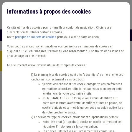
Informations à propos des cookies
Connexion
Vous travaillez dans un/une
Ce site utilise des cookies pour un meilleur confort de navigation. Choisissez
d'accepter ou de refuser certains cookies.
MENU
Notre
politique en matière de cookies
peut vous aider à faire ce choix.
Vous pourrez à tout moment modifier vos préférences en matière de cookies en
cliquant sur le lien "
Cookies: retrait du consentement
" qui se trouve dans le bas de
chaque page du site internet.
Accueil
>
Logement
>
Article
>
Invité du mois: Elisabeth Martin -
ASBL 1Toit2Âges
Le site internet www.uvcw.be utilise deux types de cookies :
1) Le premier type de cookies sont dits "essentiels" car le site ne peut
fonctionner correctement sans ceux-ci:
tplNewCookieConsent : ce cookie enregistre vos préférences
Article
Logement
Aînés
en matière de cookies afin de ne pas vous représenter cette
fenêtre lors de votre prochaine visite.
Invité du mois:
IDENTIFIANTABONNE : lorsque vous vous identifiez sur
notre site internet avec votre identifiant et mot de passe, ce
cookie s'ajoute et permet de garder votre session active lors
Elisabeth Martin -
de votre prochaine visite.
2) Le deuxième type de cookies proviennent d'applications tierces :
Notre live chat (crisp.chat) stocke un cookie permettant de
ASBL 1Toit2Âges
récupérer l'historique de la conversation;
Les cartes interactives qui présentent les communes