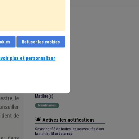
ns et aux
Date de mise à jour
ookies
Refuser les cookies
10 Octobre 2025
llers de
voir plus et personnaliser
Type de contenu
 Régions,
Fiche focus
Matière(s)
estre, le
nseiller
Mandataires
sident de
Activez les notifications
Soyez notifié de toutes les nouveautés dans
la matière
Mandataires
xer, dans