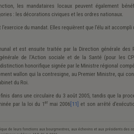
fonction, les mandataires locaux peuvent également bénéf
ries : les décorations civiques et les ordres nationaux.
l'exercice du mandat. Elles requièrent que l'élu ait accompli
nal et est ensuite traitée par la Direction générale des 
énérale de l'Action sociale et de la Santé (pour les CP
e distinction honorifique signée par le Ministre régional comp
ment wallon qui la contresigne, au Premier Ministre, qui co
binet du Roi.
éfinis dans une circulaire du 3 août 2005, tandis que la pro
er
inée par la loi du 1
mai 2006
[11]
et son arrêté d'exécuti
rifique de leurs fonctions aux bourgmestres, aux échevins et aux présidents des c