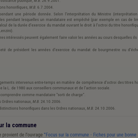
assistance publique,
M.B.
26.9.2001.
ions honorifiques,
M.B.
6.7.2004.
endant une période donnée. Selon l'interprétation du Ministre (interprétatio
odes pendant lesquelles un mandataire est empêché (par exemple en cas de lim
l de la durée d'exercice du mandat ouvrant le droit à l'octroi du titre honorifiqu
Lenzini).
res intéressés peuvent également faire valoir les années au cours desquelles ils
neté de président les années d'exercice du mandat de bourgmestre ou d'éch
angements intervenus entre-temps en matière de compétence d'octroi des titres h
de la L. de 1980 aux conseillers communaux et de l'action sociale.
e comprendre comme mandataire "sorti de charge".
es Ordres nationaux,
M.B.
24.10.2006.
distinctions honorifiques dans les Ordres nationaux,
M.B.
24.10.2006.
ur la commune
e provient de l'ouvrage
"Focus sur la commune - Fiches pour une bonne