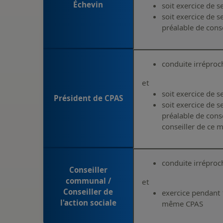
Échevin
soit exercice de 
soit exercice de
préalable de con
conduite irréproc
et
soit exercice de 
Président de CPAS
soit exercice de 
préalable de con
conseiller de ce
conduite irréproc
Conseiller
communal /
et
Conseiller de
exercice pendant
l'action sociale
même CPAS