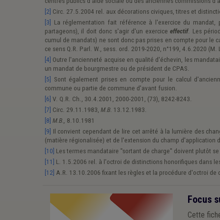
centres publics d'aide sociale ou des anciennes commissions d'
[2]
Circ. 27.5.2004 rel. aux décorations civiques, titres et distinct
[3]
La réglementation fait référence à l'exercice du mandat, p
partageons), il doit donc s'agir d'un exercice
effectif
. Les péri
cumul de mandats) ne sont donc pas prises en compte pour le calcu
ce sens Q.R. Parl. W., sess. ord. 2019-2020, n°199, 4.6.2020 (M. 
[4]
Outre l'ancienneté acquise en qualité d'échevin, les mandatai
un mandat de bourgmestre ou de président de CPAS.
[5]
Sont également prises en compte pour le calcul d'ancien
commune ou partie de commune d'avant fusion.
[6]
V. Q.R. Ch., 30.4.2001, 2000-2001, (73), 8242-8243.
[7]
Circ. 29.11.1983,
M.B.
13.12.1983.
[8]
M.B.,
8.10.1981
[9]
Il convient cependant de lire cet arrêté à la lumière des ch
(matière régionalisée) et de l'extension du champ d'application 
[10]
Les termes mandataire "sortant de charge" doivent plutôt s
[11]
L. 1.5.2006 rel. à l'octroi de distinctions honorifiques dans l
[12]
A.R. 13.10.2006 fixant les règles et la procédure d'octroi de 
Focus s
Cette fich