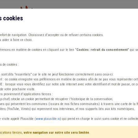
s cookies
Vous travaillez dans un/une
onfort de navigation. Choisissez d'accepter ou de refuser certains cookies.
 aider à faire ce choix.
ions
Publications
Outils
Fiches communa
rences en matière de cookies en cliquant sur le lien "
Cookies: retrait du consentement
" qui s
s de cookies :
taires locaux
s sont dits "essentiels" car le site ne peut fonctionner correctement sans ceux-ci:
 : ce cookie enregistre vos préférences en matière de cookies afin de ne pas vous représenter cette
 lorsque vous vous identifiez sur notre site internet avec votre identifiant et mot de passe, ce co
de votre prochaine visite.
es proviennent d'applications tierces :
sp.chat) stocke un cookie permettant de récupérer l'historique de la conversation;
tives qui présentent les communes (issues de nos fiches communales) à travers une carte de la W
ées (YouTube, Viméo) qui reprennent nos interviews, et nos supports liés aux kits numériques.
es mandataires loca
e visite appelé Plausible (
www.plausible.io
) qui prend en charge le suivi sans cookie et ne collect
Octobre 2025
ications tierces,
votre navigation sur notre site sera limitée
.