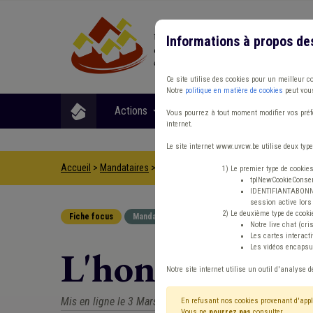
Informations à propos de
Ce site utilise des cookies pour un meilleur c
Notre
politique en matière de cookies
peut vous
Actions
Matières
Format
Vous pourrez à tout moment modifier vos préfé
internet.
Le site internet www.uvcw.be utilise deux type
Accueil
>
Mandataires
>
Fiche focus
>
L'honorariat des manda
1) Le premier type de cookie
tplNewCookieConsent
IDENTIFIANTABONNE :
session active lors 
2) Le deuxième type de cooki
Fiche focus
Mandataires
Notre live chat (cri
Les cartes interac
Les vidéos encapsul
L'honorariat d
Notre site internet utilise un outil d'analyse d
Mis en ligne le 3 Mars 2008 - Dernière mise à jour le 10 
En refusant nos cookies provenant d'appl
Vous ne
pourrez pas
consulter