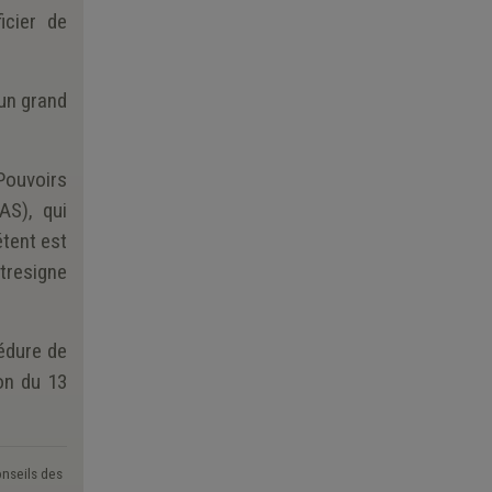
icier de
 un grand
Pouvoirs
AS), qui
étent est
ntresigne
cédure de
on du 13
onseils des