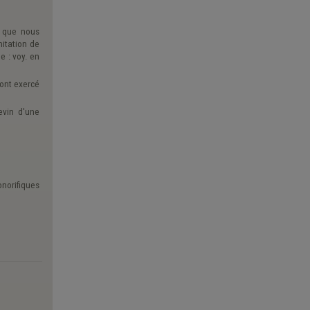
n que nous
itation de
e : voy. en
 ont exercé
evin d'une
onorifiques