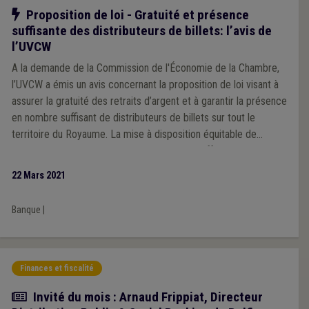
Notre action
Proposition de loi - Gratuité et présence
suffisante des distributeurs de billets: l’avis de
l’UVCW
A la demande de la Commission de l'Économie de la Chambre,
l’UVCW a émis un avis concernant la proposition de loi visant à
assurer la gratuité des retraits d’argent et à garantir la présence
en nombre suffisant de distributeurs de billets sur tout le
territoire du Royaume. La mise à disposition équitable de
distributeurs automatiques de billets est en effet une
préoccupation de longue date de l’UVCW, en particulier pour les
22 Mars 2021
communes rurales.
Banque
|
Finances et fiscalité
Article
Invité du mois : Arnaud Frippiat, Directeur