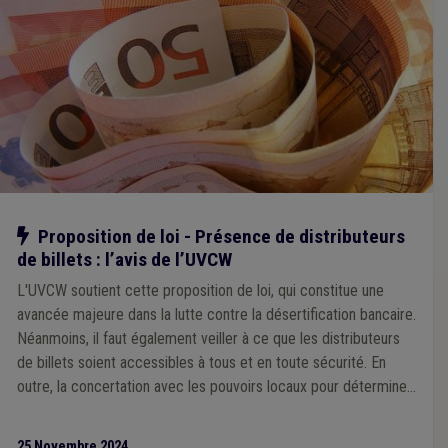
Notre action
Proposition de loi - Présence de distributeurs
de billets : l’avis de l’UVCW
L'UVCW soutient cette proposition de loi, qui constitue une
avancée majeure dans la lutte contre la désertification bancaire.
Néanmoins, il faut également veiller à ce que les distributeurs
de billets soient accessibles à tous et en toute sécurité. En
outre, la concertation avec les pouvoirs locaux pour déterminer
les emplacements des ATM doit être assurée.
25 Novembre 2024