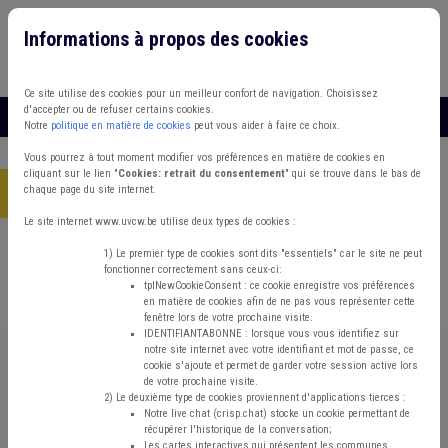
Informations à propos des cookies
Connexion
Vous travaillez dans un/une
Ce site utilise des cookies pour un meilleur confort de navigation. Choisissez
d'accepter ou de refuser certains cookies.
MENU
Notre
politique en matière de cookies
peut vous aider à faire ce choix.
Vous pourrez à tout moment modifier vos préférences en matière de cookies en
cliquant sur le lien "
Cookies: retrait du consentement
" qui se trouve dans le bas de
chaque page du site internet.
Accueil
> Banque
Le site internet www.uvcw.be utilise deux types de cookies :
Trouver un contenu
1) Le premier type de cookies sont dits "essentiels" car le site ne peut
fonctionner correctement sans ceux-ci:
tplNewCookieConsent : ce cookie enregistre vos préférences
en matière de cookies afin de ne pas vous représenter cette
Banque
fenêtre lors de votre prochaine visite.
IDENTIFIANTABONNE : lorsque vous vous identifiez sur
notre site internet avec votre identifiant et mot de passe, ce
cookie s'ajoute et permet de garder votre session active lors
Matière(s) principale(s)
de votre prochaine visite.
2) Le deuxième type de cookies proviennent d'applications tierces :
Notre live chat (crisp.chat) stocke un cookie permettant de
Type de contenu
récupérer l'historique de la conversation;
Les cartes interactives qui présentent les communes