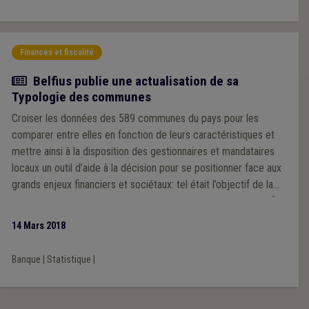
cette compensation en faveur des villes et communes
wallonnes est estimé à minimum 74 millions €.
Finances et fiscalité
Actualité
Belfius publie une actualisation de sa
Typologie des communes
Croiser les données des 589 communes du pays pour les
comparer entre elles en fonction de leurs caractéristiques et
mettre ainsi à la disposition des gestionnaires et mandataires
locaux un outil d’aide à la décision pour se positionner face aux
grands enjeux financiers et sociétaux: tel était l’objectif de la
première Typologie des communes publiée il y a 20 ans. Belfius
en propose aujourd'hui une mise à jour.
14 Mars 2018
Banque
|
Statistique
|