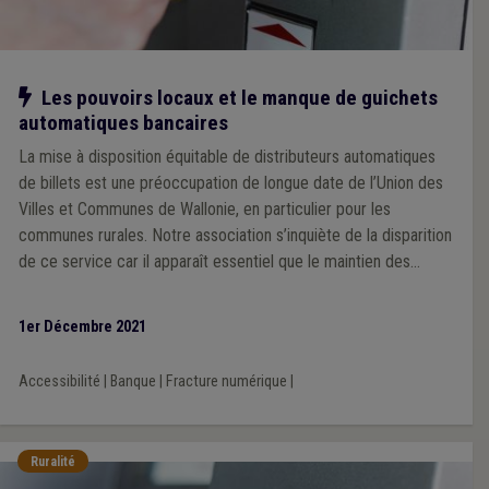
Notre action
Les pouvoirs locaux et le manque de guichets
automatiques bancaires
La mise à disposition équitable de distributeurs automatiques
de billets est une préoccupation de longue date de l’Union des
Villes et Communes de Wallonie, en particulier pour les
communes rurales. Notre association s’inquiète de la disparition
de ce service car il apparaît essentiel que le maintien des
services en milieu rural soit assuré, notamment au regard de la
fracture numérique qui se creuse de plus en plus avec le report
1er Décembre 2021
de nombreuses transactions bancaires vers les services en
ligne.
Accessibilité
|
Banque
|
Fracture numérique
|
Ruralité