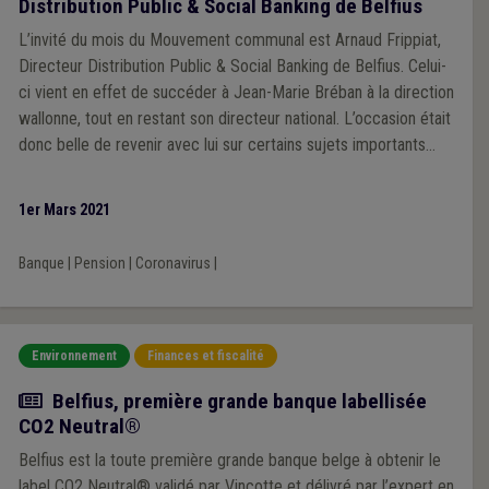
Distribution Public & Social Banking de Belfius
L’invité du mois du Mouvement communal est Arnaud Frippiat,
Directeur Distribution Public & Social Banking de Belfius. Celui-
ci vient en effet de succéder à Jean-Marie Bréban à la direction
wallonne, tout en restant son directeur national. L’occasion était
donc belle de revenir avec lui sur certains sujets importants
pour la banque et les pouvoirs locaux.
1er Mars 2021
Banque
|
Pension
|
Coronavirus
|
Environnement
Finances et fiscalité
Actualité
Belfius, première grande banque labellisée
CO2 Neutral®
Belfius est la toute première grande banque belge à obtenir le
label CO2 Neutral® validé par Vinçotte et délivré par l’expert en