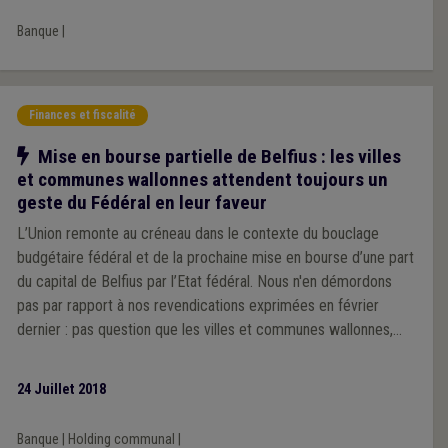
Banque
|
Finances et fiscalité
Notre action
Mise en bourse partielle de Belfius : les villes
et communes wallonnes attendent toujours un
geste du Fédéral en leur faveur
L’Union remonte au créneau dans le contexte du bouclage
budgétaire fédéral et de la prochaine mise en bourse d’une part
du capital de Belfius par l’Etat fédéral. Nous n'en démordons
pas par rapport à nos revendications exprimées en février
dernier : pas question que les villes et communes wallonnes,
actionnaires historiques du Holding communal, soient
discriminés par rapport à d’autres. L'Union exige plus que
24 Juillet 2018
jamais une compensation par rapport au geste fraîchement
consenti en faveur des ex-coopérateurs d’Arco. Le montant de
Banque
|
Holding communal
|