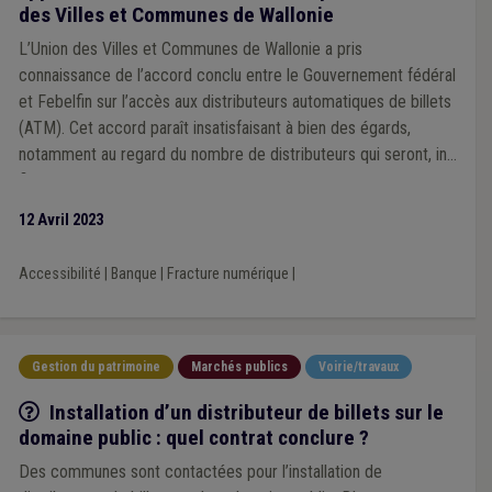
des Villes et Communes de Wallonie
L’Union des Villes et Communes de Wallonie a pris
connaissance de l’accord conclu entre le Gouvernement fédéral
et Febelfin sur l’accès aux distributeurs automatiques de billets
(ATM). Cet accord paraît insatisfaisant à bien des égards,
notamment au regard du nombre de distributeurs qui seront, in
fine, disponibles sur le territoire.
12 Avril 2023
Accessibilité
|
Banque
|
Fracture numérique
|
Gestion du patrimoine
Marchés publics
Voirie/travaux
Q/R
Installation d’un distributeur de billets sur le
domaine public : quel contrat conclure ?
Des communes sont contactées pour l’installation de