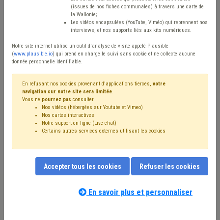
(issues de nos fiches communales) à travers une carte de
Avis / Actions
la Wallonie;
Les vidéos encapsulées (YouTube, Viméo) qui reprennent nos
Réinitialiser
interviews, et nos supports liés aux kits numériques.
Notre site internet utilise un outil d'analyse de visite appelé Plausible
(
www.plausible.io
) qui prend en charge le suivi sans cookie et ne collecte aucune
donnée personnelle identifiable.
Filtrer cette requête avec des mots-clés
En refusant nos cookies provenant d'applications tierces,
votre
navigation sur notre site sera limitée
.
Vous ne
pourrez pas
consulter
⇒ Banque
(
retirer le mot clé
)
Fracture numérique
(4)
Nos vidéos (hébergées sur Youtube et Vimeo)
Accessibilité
(3)
Concession
(2)
Trottoir
(2)
Nos cartes interactives
Holding communal
(2)
Investissement
(2)
Notre support en ligne (Live chat)
Certains autres services externes utilisant les cookies
Occupation de la voirie
(2)
Pension
(1)
Smart city
(1)
Statistique
(1)
Location
(1)
Mobilier urbain
(1)
Climat
(1)
Éclairage public
(1)
Économie
(1)
Électricité
(1)
Entreprise
(1)
Environnement
(1)
Accepter tous les cookies
Refuser les cookies
Étranger
(1)
Fédasil
(1)
Finances
(1)
Dette
(1)
Label
(1)
Coronavirus
(1)
Mise à disposition
(1)
En savoir plus et personnaliser
Ukraine
(1)