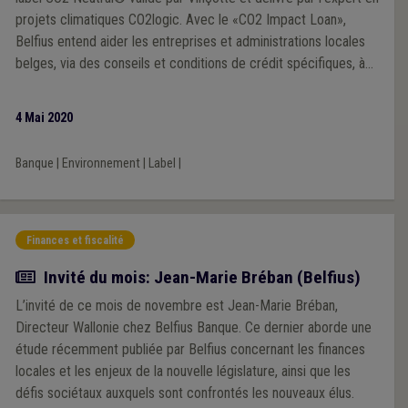
projets climatiques CO2logic. Avec le «CO2 Impact Loan»,
Belfius entend aider les entreprises et administrations locales
belges, via des conseils et conditions de crédit spécifiques, à
atteindre, elles aussi, la neutralité carbone.
4 Mai 2020
Banque
|
Environnement
|
Label
|
Finances et fiscalité
Article
Invité du mois: Jean-Marie Bréban (Belfius)
L’invité de ce mois de novembre est Jean-Marie Bréban,
Directeur Wallonie chez Belfius Banque. Ce dernier aborde une
étude récemment publiée par Belfius concernant les finances
locales et les enjeux de la nouvelle législature, ainsi que les
défis sociétaux auxquels sont confrontés les nouveaux élus.