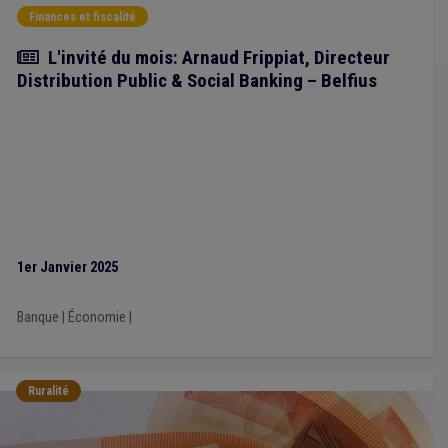
Finances et fiscalité
Article
L'invité du mois: Arnaud Frippiat, Directeur
Distribution Public & Social Banking – Belfius
1er Janvier 2025
Banque
|
Économie
|
Ruralité