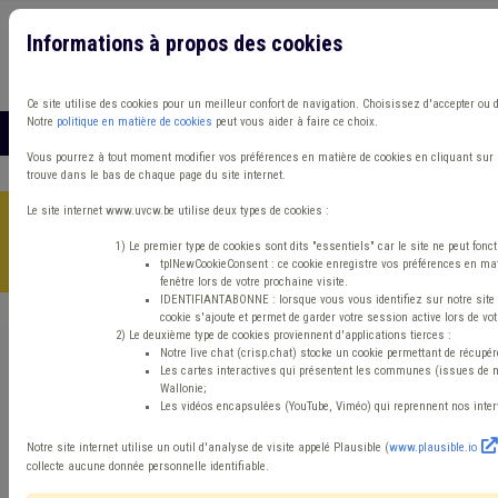
Informations à propos des cookies
Connexion
Vous travaillez dans un/une
Ce site utilise des cookies pour un meilleur confort de navigation. Choisissez d'accepter ou 
Notre
politique en matière de cookies
peut vous aider à faire ce choix.
MENU
Vous pourrez à tout moment modifier vos préférences en matière de cookies en cliquant sur l
trouve dans le bas de chaque page du site internet.
Le site internet www.uvcw.be utilise deux types de cookies :
Accueil
>
Environnement
>
Q/R
>
Un RQT met en évidence un
dépassement des seuils : quelles sont les articulations entre
1) Le premier type de cookies sont dits "essentiels" car le site ne peut fon
l’AGW Terres, le Décret Sols et le CoDT ?
tplNewCookieConsent : ce cookie enregistre vos préférences en mat
fenêtre lors de votre prochaine visite.
IDENTIFIANTABONNE : lorsque vous vous identifiez sur notre site in
cookie s'ajoute et permet de garder votre session active lors de vot
2) Le deuxième type de cookies proviennent d'applications tierces :
Q/R
Environnement
Aménagement du territoire
Notre live chat (crisp.chat) stocke un cookie permettant de récupére
Les cartes interactives qui présentent les communes (issues de 
Wallonie;
Un RQT met en
Les vidéos encapsulées (YouTube, Viméo) qui reprennent nos inter
évidence un
Notre site internet utilise un outil d'analyse de visite appelé Plausible (
www.plausible.io
collecte aucune donnée personnelle identifiable.