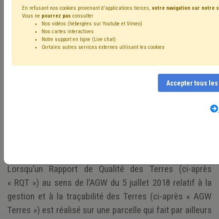
dépassement des seuils
En refusant nos cookies provenant d'applications tierces,
votre navigation sur notre s
Vous ne
pourrez pas
consulter
: quelles sont les
Nos vidéos (hébergées sur Youtube et Vimeo)
Nos cartes interactives
articulations entre
Notre support en ligne (Live chat)
Certains autres services externes utilisant les cookies
l’AGW Terres, le
Décret Sols et le CoDT
Accepter tous les
?
Mis en ligne le 29 Mars 2023 - Emmanuelle JOUNIAUX
Lorsqu’un Rapport de Qualité des Terres (ci-après
« RQT ») au sens de l’AGW du 5 juillet 2018 relatif à la
gestion et à la traçabilité des Terres (ci-après « AGW
Terres ») est réalisé sur une parcelle qui fait par ailleurs