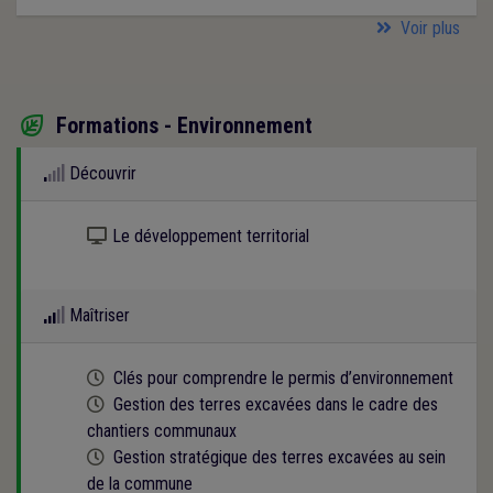
Voir plus
Formations - Environnement

Découvrir
Kit numérique gratuit
Le développement territorial
Maîtriser
Cette formation est programmée
Clés pour comprendre le permis d’environnement
Cette formation est programmée
Gestion des terres excavées dans le cadre des
chantiers communaux
Cette formation est programmée
Gestion stratégique des terres excavées au sein
de la commune