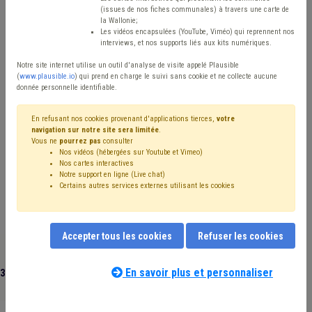
(issues de nos fiches communales) à travers une carte de
Avis / Actions
la Wallonie;
Les vidéos encapsulées (YouTube, Viméo) qui reprennent nos
Réinitialiser
interviews, et nos supports liés aux kits numériques.
Notre site internet utilise un outil d'analyse de visite appelé Plausible
(
www.plausible.io
) qui prend en charge le suivi sans cookie et ne collecte aucune
donnée personnelle identifiable.
Filtrer cette requête avec des mots-clés
En refusant nos cookies provenant d'applications tierces,
votre
navigation sur notre site sera limitée
.
Vous ne
pourrez pas
consulter
⇒ Aménagement du territoire
(
retirer le mot clé
)
Nos vidéos (hébergées sur Youtube et Vimeo)
Urbanisme
(13)
CoDT
(8)
Inondation
(7)
Énergie
(5)
Nos cartes interactives
Environnement
(5)
Implantation commerciale
(4)
Notre support en ligne (Live chat)
Certains autres services externes utilisant les cookies
Mobilité
(4)
Voirie
(4)
Fusion
(3)
Police
(3)
Social
(3)
Sols
(3)
Déchet
(3)
Développement durable
(3)
Développement local
(3)
Climat
(3)
Communication
(3)
Assainissement
(2)
Commerce
(2)
Accepter tous les cookies
Refuser les cookies
Rénovation urbaine
(2)
Schéma de développement territorial (SDT)
(2)
Sécurité
(2)
En savoir plus et personnaliser
31 documents trouvés
|
Réinitialiser
Zone de police
(2)
Développement rural
(2)
Droit de tirage
(2)
Patrimoine
(2)
Nature
(2)
Mandataire
(2)
Intercommunale
(2)
Finances
(2)