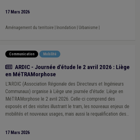
17 Mars 2026
Aménagement du territoire
|
Inondation
|
Urbanisme
|
Communication
Mobilité
Actualité
ARDIC - Journée d'étude le 2 avril 2026 : Liège
en MéTRAMorphose
L'ARDIC (Association Régionale des Directeurs et Ingénieurs
Communaux) organise à Liège une journée d'étude: Liège en
MéTRAMorphose le 2 avril 2026. Celle-ci comprend des
exposés et des visites illustrant le tram, les nouveaux enjeux de
mobilités et nouveaux usages, mais aussi la requalification des
espaces publics.
17 Mars 2026