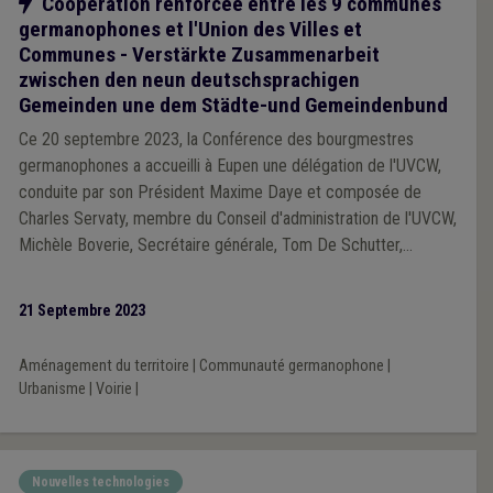
Notre action
Coopération renforcée entre les 9 communes
germanophones et l'Union des Villes et
Communes - Verstärkte Zusammenarbeit
zwischen den neun deutschsprachigen
Gemeinden une dem Städte-und Gemeindenbund
Ce 20 septembre 2023, la Conférence des bourgmestres
germanophones a accueilli à Eupen une délégation de l'UVCW,
conduite par son Président Maxime Daye et composée de
Charles Servaty, membre du Conseil d'administration de l'UVCW,
Michèle Boverie, Secrétaire générale, Tom De Schutter,
Directeur du département Développement territorial, ainsi que
Marie-Sophie Burton, Conseillère qui s'occupe désormais
21 Septembre 2023
spécifiquement des communes germanophones.
Aménagement du territoire
|
Communauté germanophone
|
Urbanisme
|
Voirie
|
Nouvelles technologies