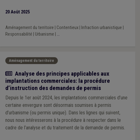
privé l’article 6, §1er de la Convention européenne des droits
de l’homme (qui vise le droit à un procès équitable) de tout
20 Août 2025
effet utile. Explications.
Aménagement du territoire
|
Contentieux
|
Infraction urbanistique
|
Responsabilité
|
Urbanisme
|
...
Aménagement du territoire
Article
Analyse des principes applicables aux
implantations commerciales: la procédure
d’instruction des demandes de permis
Depuis le 1er août 2024, les implantations commerciales d’une
certaine envergure sont désormais soumises à permis
d’urbanisme (ou permis unique). Dans les lignes qui suivent,
nous nous intéresserons à la procédure à respecter dans le
cadre de l’analyse et du traitement de la demande de permis.