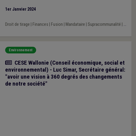
1er Janvier 2024
Droit de tirage
|
Finances
|
Fusion
|
Mandataire
|
Supracommunalité
|
...
Environnement
Article
CESE Wallonie (Conseil économique, social et
environnemental) - Luc Simar, Secrétaire général:
"avoir une vision à 360 degrés des changements
de notre société"