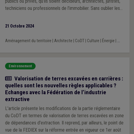
publics ou privés, qu’ils soient décideurs, architectes, juristes,
techniciens ou professionnels de l’immobilier. Sans oublier les
particuliers, notamment les propriétaires d’immeubles
protégés.
21 Octobre 2024
Aménagement du territoire
|
Architecte
|
CoDT
|
Culture
|
Énergie
|
...
Environnement
Article
Valorisation de terres excavées en carrières :
quelles sont les nouvelles règles applicables ?
Echanges avec la Fédération de l’industrie
extractive
L'article présente les modifications de la partie réglementaire
du CoDT en termes de valorisation de terres excavées en zone
de dépendances d'extraction. Il reprend, par ailleurs, le point de
vue de la FEDIEX sur la réforme entrée en vigueur ce 1er août