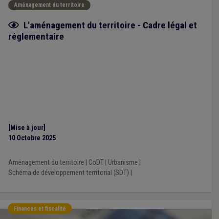
Aménagement du territoire
Fiche focus
L'aménagement du territoire - Cadre légal et
réglementaire
[Mise à jour]
10 Octobre 2025
Aménagement du territoire
|
CoDT
|
Urbanisme
|
Schéma de développement territorial (SDT)
|
Finances et fiscalité