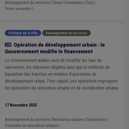
Aménagement du territoire
|
Climat
|
Inondation
|
Sols
|
Terres excavées
|
...
Politique de la Ville
Aménagement du territoire
Actualité
Opération de développement urbain : le
Gouvernement modifie le financement
Le Gouvernement wallon vient de modifier les taux de
subvention, les dépenses éligibles ainsi que la méthode de
liquidation des tranches en matière d’opérations de
développement urbain. Pour rappel, ces opérations regroupent
les opérations de rénovation urbaine et de revitalisation urbaine.
17 Novembre 2025
Aménagement du territoire
|
Rénovation urbaine
|
Subvention
|
Conseiller en rénovation urbaine
|