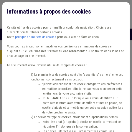
Informations à propos des cookies
Connexion
Vous travaillez dans un/une
Ce site utilise des cookies pour un meilleur confort de navigation. Choisissez
d'accepter ou de refuser certains cookies.
MENU
Notre
politique en matière de cookies
peut vous aider à faire ce choix.
Vous pourrez à tout moment modifier vos préférences en matière de cookies en
cliquant sur le lien "
Cookies: retrait du consentement
" qui se trouve dans le bas de
chaque page du site internet.
Accueil
> Aménagement du territoire
Le site internet www.uvcw.be utilise deux types de cookies :
Trouver un contenu
1) Le premier type de cookies sont dits "essentiels" car le site ne peut
fonctionner correctement sans ceux-ci:
tplNewCookieConsent : ce cookie enregistre vos préférences
en matière de cookies afin de ne pas vous représenter cette
Aménagement du territoire
fenêtre lors de votre prochaine visite.
IDENTIFIANTABONNE : lorsque vous vous identifiez sur
notre site internet avec votre identifiant et mot de passe, ce
cookie s'ajoute et permet de garder votre session active lors
Matière(s) principale(s)
de votre prochaine visite.
2) Le deuxième type de cookies proviennent d'applications tierces :
Notre live chat (crisp.chat) stocke un cookie permettant de
Type de contenu
récupérer l'historique de la conversation;
Les cartes interactives qui présentent les communes