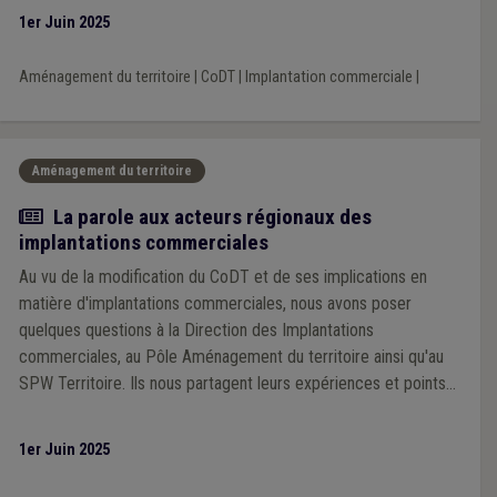
1er Juin 2025
Aménagement du territoire
|
CoDT
|
Implantation commerciale
|
Aménagement du territoire
Article
La parole aux acteurs régionaux des
implantations commerciales
Au vu de la modification du CoDT et de ses implications en
matière d'implantations commerciales, nous avons poser
quelques questions à la Direction des Implantations
commerciales, au Pôle Aménagement du territoire ainsi qu'au
SPW Territoire. Ils nous partagent leurs expériences et points
d'attention à destination des villes et communes.
1er Juin 2025