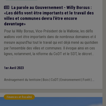
Article
La parole au Gouvernement - Willy Borsus :
«Les défis vont être importants et le travail des
villes et communes devra l'être encore
davantage»
Pour lui Willy Borsus, Vice-Président de la Wallonie, les défis
wallons vont être importants dans de nombreux domaines et il
mesure aujourd’hui tout le travail qui est déjà mené au quotidien
par l’ensemble des villes et communes. Il évoque ainsi en ces
lignes, notamment, la réforme du CoDT et le SDT, le décret
relatif à la voirie communale, la problématique des coulées de
boues ou la filière bois en Wallonie. Le ministre se dit ainsi
1er Avril 2023
disponible pour aider les communes à relever tous ces défis,
notamment en concertation avec l’Union des Villes et
Aménagement du territoire
|
Bois
|
CoDT
|
Environnement
|
Forêt
|
...
Communes de Wallonie
Finances et fiscalité