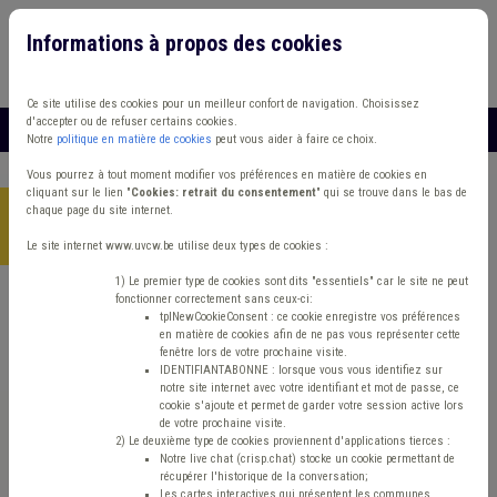
Informations à propos des cookies
Connexion
Vous travaillez dans un/une
Ce site utilise des cookies pour un meilleur confort de navigation. Choisissez
d'accepter ou de refuser certains cookies.
MENU
Notre
politique en matière de cookies
peut vous aider à faire ce choix.
Vous pourrez à tout moment modifier vos préférences en matière de cookies en
cliquant sur le lien "
Cookies: retrait du consentement
" qui se trouve dans le bas de
chaque page du site internet.
Accueil
>
Formations
>
Catalogue en ligne
>
Personnalité
publique/politique : construire et soigner votre e-réputation
Le site internet www.uvcw.be utilise deux types de cookies :
1) Le premier type de cookies sont dits "essentiels" car le site ne peut
fonctionner correctement sans ceux-ci:
Communication

tplNewCookieConsent : ce cookie enregistre vos préférences
en matière de cookies afin de ne pas vous représenter cette
fenêtre lors de votre prochaine visite.
IDENTIFIANTABONNE : lorsque vous vous identifiez sur
Personnalité
notre site internet avec votre identifiant et mot de passe, ce
cookie s'ajoute et permet de garder votre session active lors
de votre prochaine visite.
publique/politique :
2) Le deuxième type de cookies proviennent d'applications tierces :
Notre live chat (crisp.chat) stocke un cookie permettant de
récupérer l'historique de la conversation;
Les cartes interactives qui présentent les communes