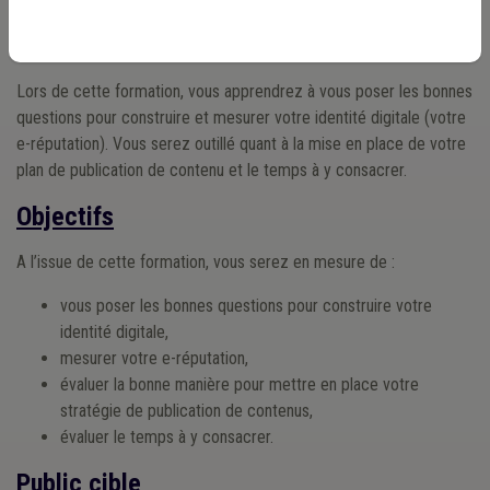
communication. Votre profil peut vite devenir chronophage.
Faut-il
réagir directement ? Comme ne pas y consacrer trop de temps ?
Lors de cette formation, vous apprendrez à vous poser les bonnes
questions pour construire et mesurer votre identité digitale (votre
e-réputation). Vous serez outillé quant à la mise en place de votre
plan de publication de contenu et le temps à y consacrer.
Objectifs
A l’issue de cette formation, vous serez en mesure de :
vous poser les bonnes questions pour construire votre
identité digitale,
mesurer votre e-réputation,
évaluer la bonne manière pour mettre en place votre
stratégie de publication de contenus,
évaluer le temps à y consacrer.
Public cible