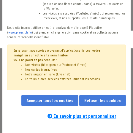
construire et soigner
(issues de nos fiches communales) à travers une carte de
votre e-réputation
la Wallonie;
Les vidéos encapsulées (YouTube, Viméo) qui reprennent nos
interviews, et nos supports liés aux kits numériques.
Notre site internet utilise un outil d'analyse de visite appelé Plausible
(
www.plausible.io
) qui prend en charge le suivi sans cookie et ne collecte aucune
donnée personnelle identifiable.
S'inscrire en liste d'attente
En refusant nos cookies provenant d'applications tierces,
votre
navigation sur notre site sera limitée
.
Vous ne
pourrez pas
consulter
Nos vidéos (hébergées sur Youtube et Vimeo)
Nos cartes interactives
En tant que personnalité publique et politique, vous disposez d’un
Notre support en ligne (Live chat)
compte ou d’un profil sur les réseaux sociaux. Internet parle de
Certains autres services externes utilisant les cookies
vous, avec ou sans votre surveillance. Une réputation sur internet
fait l’objet d’une construction et d’une attention particulière.
Accepter tous les cookies
Refuser les cookies
Comment donner de la visibilité sur Internet à l’exercice de vos
différents mandats tout en protégeant votre vie privée ? Que
En savoir plus et personnaliser
publier sur votre profil ? A quelle fréquence ?
Les réseaux sociaux donnent un caractère instantané à la