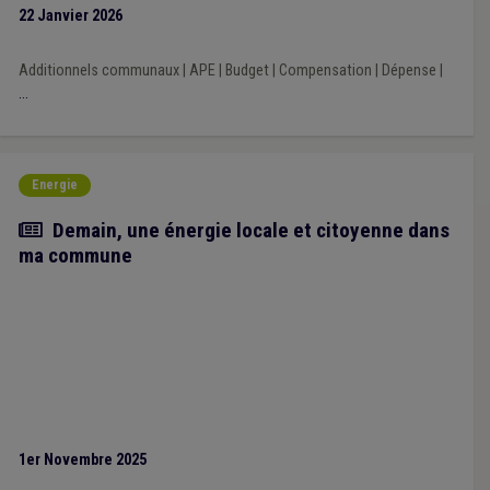
l’impact financier des décisions prises par les exécutifs régional
22 Janvier 2026
et fédéral au cours de la mandature communale 2024-2030.
Additionnels communaux
|
APE
|
Budget
|
Compensation
|
Dépense
|
...
Energie
Article
Demain, une énergie locale et citoyenne dans
ma commune
1er Novembre 2025