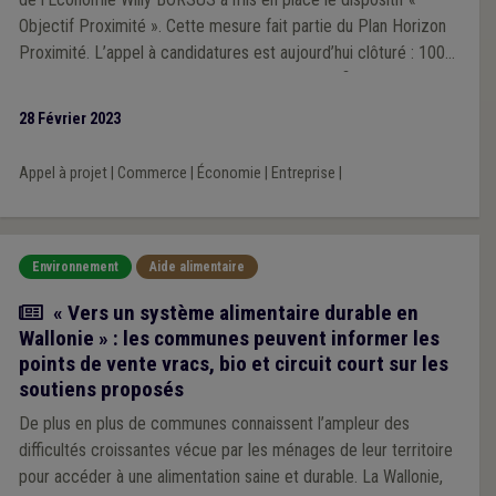
Objectif Proximité ». Cette mesure fait partie du Plan Horizon
Proximité. L’appel à candidatures est aujourd’hui clôturé : 100
Villes et Communes de Wallonie pourront bénéficier du
dispositif pour soutenir leurs commerces locaux.
28 Février 2023
Appel à projet
|
Commerce
|
Économie
|
Entreprise
|
Environnement
Aide alimentaire
Actualité
« Vers un système alimentaire durable en
Wallonie » : les communes peuvent informer les
points de vente vracs, bio et circuit court sur les
soutiens proposés
De plus en plus de communes connaissent l’ampleur des
difficultés croissantes vécue par les ménages de leur territoire
pour accéder à une alimentation saine et durable. La Wallonie,