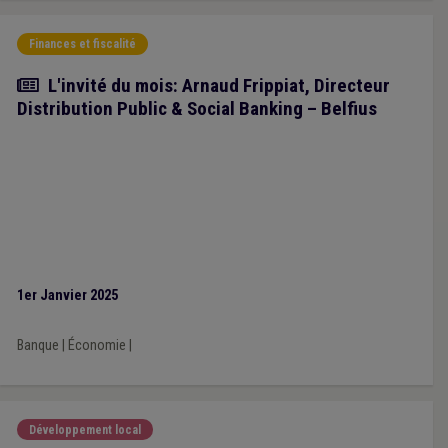
Finances et fiscalité
Article
L'invité du mois: Arnaud Frippiat, Directeur
Distribution Public & Social Banking – Belfius
1er Janvier 2025
Banque
|
Économie
|
Développement local