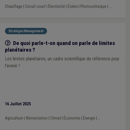
Chauffage
|
Circuit court
|
Électricité
|
Éolien
|
Photovoltaïque
|
...
Stratégie/Management
Q/R
De quoi parle-t-on quand on parle de limites
planétaires ?
Les limites planétaires, un cadre scientifique de référence pour
l'avenir !
16 Juillet 2025
Agriculture
|
Alimentation
|
Climat
|
Économie
|
Énergie
|
...