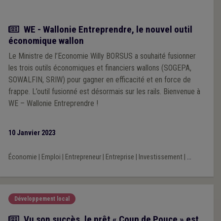
Actualité
WE - Wallonie Entreprendre, le nouvel outil
économique wallon
Le Ministre de l’Economie Willy BORSUS a souhaité fusionner
les trois outils économiques et financiers wallons (SOGEPA,
SOWALFIN, SRIW) pour gagner en efficacité et en force de
frappe. L’outil fusionné est désormais sur les rails. Bienvenue à
WE – Wallonie Entreprendre !
10 Janvier 2023
Économie
|
Emploi
|
Entrepreneur
|
Entreprise
|
Investissement
|
...
Développement local
Actualité
Vu son succès, le prêt « Coup de Pouce » est