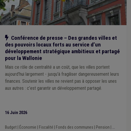
Piscine
(1)
Droit de tirage
(1)
Exportation
(1)
Faillite
(1)
FWB
(1)
GRAPA
(1)
Horeca
(1)
PPP
(1)
Pauvreté
(1)
Logement social
(1)
Maison de repos
(1)
Mobilier urbain
(1)
Régie
(1)
Règlement général sur la protection des données (RGPD)
(1)
Rénovation rurale
(1)
Revenu d'intégration
(1)
Santé
(1)
Notre action
Conférence de presse – Des grandes villes et
Secret professionnel
(1)
Sécurité sociale
(1)
des pouvoirs locaux forts au service d’un
Signalisation
(1)
Inondation
(1)
Insertion sociale
(1)
Hôpital
(1)
Immobilier
(1)
Impétrants
(1)
Éolien
(1)
développement stratégique ambitieux et partagé
Europe
(1)
Fiscalité
(1)
Fonction consultative
(1)
pour la Wallonie
Électricité
(1)
Droit d'auteur
(1)
Éclairage public
(1)
Mais ce rôle de centralité a un coût, que les villes portent
Enfance
(1)
Enquête
(1)
Enseignement
(1)
aujourd’hui largement - jusqu’à fragiliser dangereusement leurs
Conseil communal
(1)
Construction
(1)
finances. Soutenir les villes ne revient pas à opposer les unes
Communication
(1)
DPR
(1)
Délinquance environnementale
(1)
Cultes
(1)
Culture
(1)
aux autres : c’est garantir un développement partagé.
Accessibilité
(1)
Carrière
(1)
Centre culturel
(1)
CoDT
(1)
Administration
(1)
Agrément
(1)
Aménagement du territoire
(1)
Association sans but lucratif (ASBL)
(1)
Banque
(1)
16 Juin 2026
Budget
|
Économie
|
Fiscalité
|
Fonds des communes
|
Pension
|
...