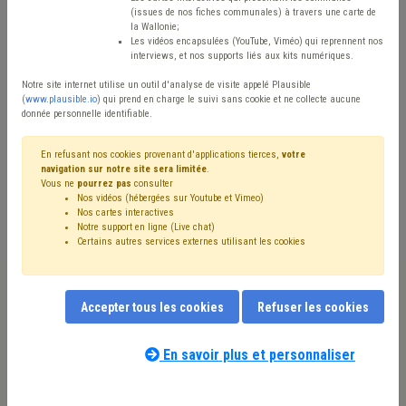
(issues de nos fiches communales) à travers une carte de
Avis / Actions
la Wallonie;
Les vidéos encapsulées (YouTube, Viméo) qui reprennent nos
Réinitialiser
interviews, et nos supports liés aux kits numériques.
Notre site internet utilise un outil d'analyse de visite appelé Plausible
(
www.plausible.io
) qui prend en charge le suivi sans cookie et ne collecte aucune
donnée personnelle identifiable.
Filtrer cette requête avec des mots-clés
En refusant nos cookies provenant d'applications tierces,
votre
navigation sur notre site sera limitée
.
Vous ne
pourrez pas
consulter
⇒ Économie
(
retirer le mot clé
)
Entreprise
(21)
ADL
(20)
Nos vidéos (hébergées sur Youtube et Vimeo)
Commerce
(17)
Coronavirus
(16)
Nos cartes interactives
⇒ Circuit court
(
retirer le mot clé
)
Emploi
(15)
Notre support en ligne (Live chat)
Certains autres services externes utilisant les cookies
Investissement
(12)
Développement local
(9)
Subvention
(8)
Alimentation
(7)
Développement durable
(7)
Budget
(7)
Entrepreneur
(6)
Pension
(6)
Plan de relance
(6)
Transition
(5)
Accepter tous les cookies
Refuser les cookies
Appel à projet
(5)
Économie circulaire
(5)
Climat
(5)
Nos experts associés au terme que
Énergie
(4)
CPAS
(4)
Économie sociale
(4)
Mobilité
(4)
vous recherchez
(merci de prendre
En savoir plus et personnaliser
Dépense
(4)
Indépendant
(4)
Social
(4)
connaissance de notre
politique d'assistance-
Get up Wallonia
(4)
Subside
(4)
UVCW
(4)
Taxe
(3)
conseil
) :
Personnel
(3)
Précompte
(3)
Compensation
(3)