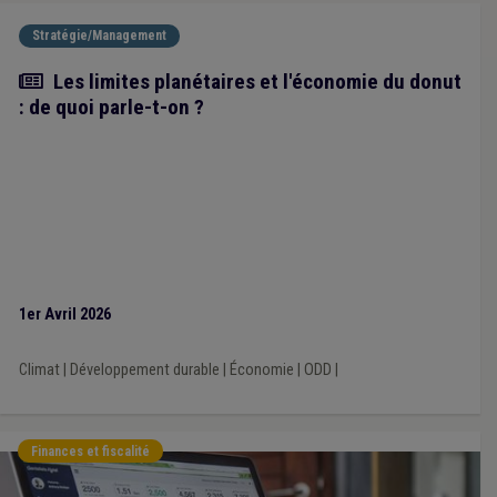
Stratégie/Management
Article
Les limites planétaires et l'économie du donut
: de quoi parle-t-on ?
1er Avril 2026
Climat
|
Développement durable
|
Économie
|
ODD
|
Finances et fiscalité