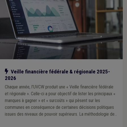
Notre action
Veille financière fédérale & régionale 2025-
2026
Chaque année, l’UVCW produit une « Veille financière fédérale
et régionale ». Celle-ci a pour objectif de lister les principaux «
manques à gagner » et « surcoûts » qui pèsent sur les
communes en conséquence de certaines décisions politiques
issues des niveaux de pouvoir supérieurs. La méthodologie de
la Veille 2025 repose sur une analyse prioritairement portée sur