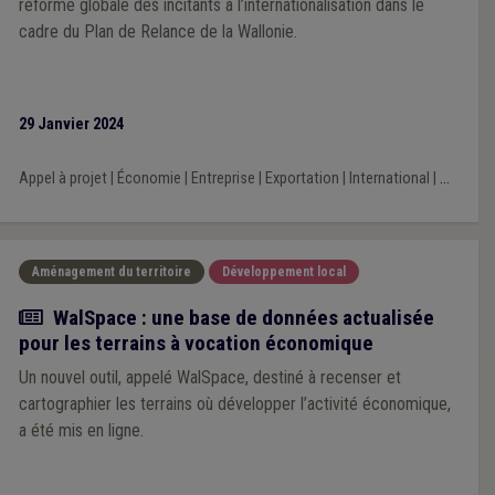
réforme globale des incitants à l’internationalisation dans le
cadre du Plan de Relance de la Wallonie.
29 Janvier 2024
Appel à projet
|
Économie
|
Entreprise
|
Exportation
|
International
|
...
Aménagement du territoire
Développement local
Actualité
WalSpace : une base de données actualisée
pour les terrains à vocation économique
Un nouvel outil, appelé WalSpace, destiné à recenser et
cartographier les terrains où développer l’activité économique,
a été mis en ligne.