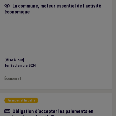
Fiche focus
La commune, moteur essentiel de l'activité
économique
[Mise à jour]
1er Septembre 2024
Économie
|
Finances et fiscalité
Actualité
Obligation d’accepter les paiements en