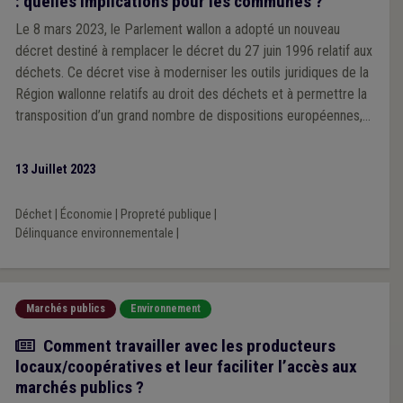
: quelles implications pour les communes ?
Le 8 mars 2023, le Parlement wallon a adopté un nouveau
décret destiné à remplacer le décret du 27 juin 1996 relatif aux
déchets. Ce décret vise à moderniser les outils juridiques de la
Région wallonne relatifs au droit des déchets et à permettre la
transposition d’un grand nombre de dispositions européennes,
principalement en matière d’économie circulaire.
13 Juillet 2023
Déchet
|
Économie
|
Propreté publique
|
Délinquance environnementale
|
Marchés publics
Environnement
Actualité
Comment travailler avec les producteurs
locaux/coopératives et leur faciliter l’accès aux
marchés publics ?