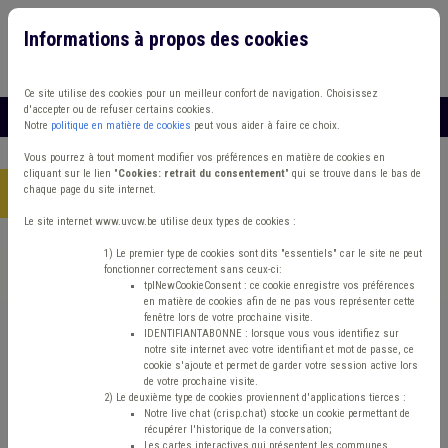
Informations à propos des cookies
Connexion
Vous travaillez dans un/une
Ce site utilise des cookies pour un meilleur confort de navigation. Choisissez
d'accepter ou de refuser certains cookies.
MENU
Notre
politique en matière de cookies
peut vous aider à faire ce choix.
Vous pourrez à tout moment modifier vos préférences en matière de cookies en
cliquant sur le lien "
Cookies: retrait du consentement
" qui se trouve dans le bas de
chaque page du site internet.
Accueil
> Circuit court Économie
Le site internet www.uvcw.be utilise deux types de cookies :
Trouver un contenu
1) Le premier type de cookies sont dits "essentiels" car le site ne peut
fonctionner correctement sans ceux-ci:
tplNewCookieConsent : ce cookie enregistre vos préférences
en matière de cookies afin de ne pas vous représenter cette
Circuit court Économie
fenêtre lors de votre prochaine visite.
IDENTIFIANTABONNE : lorsque vous vous identifiez sur
notre site internet avec votre identifiant et mot de passe, ce
cookie s'ajoute et permet de garder votre session active lors
Matière(s) principale(s)
de votre prochaine visite.
2) Le deuxième type de cookies proviennent d'applications tierces :
Notre live chat (crisp.chat) stocke un cookie permettant de
Type de contenu
récupérer l'historique de la conversation;
Les cartes interactives qui présentent les communes