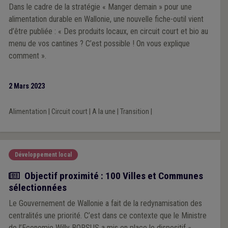
Dans le cadre de la stratégie « Manger demain » pour une
alimentation durable en Wallonie, une nouvelle fiche-outil vient
d’être publiée : « Des produits locaux, en circuit court et bio au
menu de vos cantines ? C’est possible ! On vous explique
comment ».
2 Mars 2023
Alimentation
|
Circuit court
|
A la une
|
Transition
|
Développement local
Actualité
Objectif proximité : 100 Villes et Communes
sélectionnées
Le Gouvernement de Wallonie a fait de la redynamisation des
centralités une priorité. C’est dans ce contexte que le Ministre
de l’Economie Willy BORSUS a mis en place le dispositif «