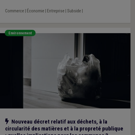
Commerce
|
Économie
|
Entreprise
|
Subside
|
Environnement
Notre action
Nouveau décret relatif aux déchets, à la
circularité des matières et à la propreté publique