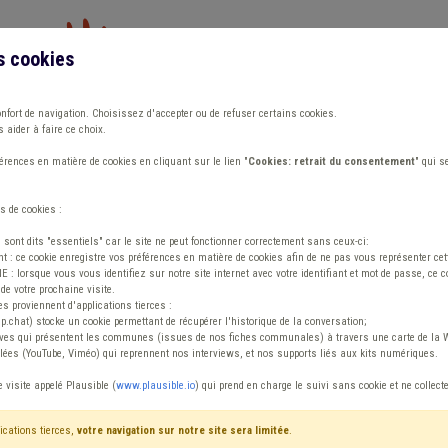
s cookies
Vous travaillez dans un/une
onfort de navigation. Choisissez d'accepter ou de refuser certains cookies.
 aider à faire ce choix.
ions
Publications
Outils
Fiches communa
rences en matière de cookies en cliquant sur le lien "
Cookies: retrait du consentement
" qui s
s de cookies :
s sont dits "essentiels" car le site ne peut fonctionner correctement sans ceux-ci:
 : ce cookie enregistre vos préférences en matière de cookies afin de ne pas vous représenter cette
 lorsque vous vous identifiez sur notre site internet avec votre identifiant et mot de passe, ce co
de votre prochaine visite.
ntenu
es proviennent d'applications tierces :
sp.chat) stocke un cookie permettant de récupérer l'historique de la conversation;
tives qui présentent les communes (issues de nos fiches communales) à travers une carte de la W
ées (YouTube, Viméo) qui reprennent nos interviews, et nos supports liés aux kits numériques.
e visite appelé Plausible (
www.plausible.io
) qui prend en charge le suivi sans cookie et ne collect
ications tierces,
votre navigation sur notre site sera limitée
.
tenu
Avis / Actions