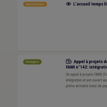
Fiche focus
L’accueil temps l
Sport & loisirs
Appels à projets
Appel à projets da
Etrangers
FAMI n°142: intégrati
Un appel à projets FAMI (Fo
intégration et est ouvert a
primo-arrivants issus de pay