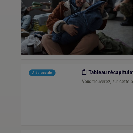
Etude/chiffres
Tableau récapitula
Aide sociale
Vous trouverez, sur cette pa