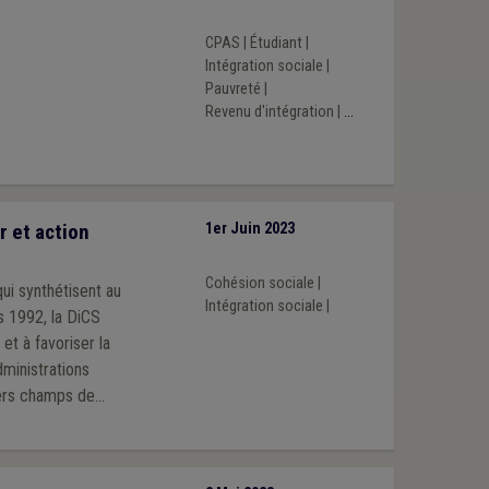
CPAS
|
Étudiant
|
Intégration sociale
|
Pauvreté
|
Revenu d'intégration
|
...
r et action
1er Juin 2023
Cohésion sociale
|
Intégration sociale
|
s 1992, la DiCS
et à favoriser la
dministrations
ivers champs de
la DiCS, dont elle
traite bien méritée.