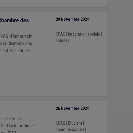
 Chambre des
29 Novembre 2024
CPAS
|
Intégration sociale
|
 CPAS d’Anderlecht,
Fraude
|
de la Chambre des
s'est tenue le 27
26 Novembre 2024
isir de vous
CPAS
|
Étudiant
|
S - Guide pratique',
Insertion sociale
|
u en 2019.