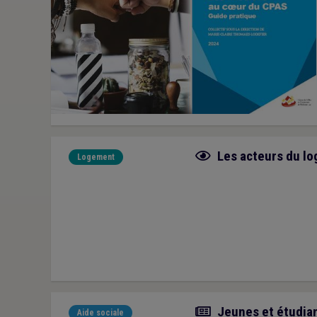
Fiche focus
Les acteurs du l
Logement
Actualité
Jeunes et étudian
Aide sociale