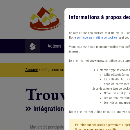
Informations à propos de
Ce site utilise des cookies pour un meilleur c
Notre
politique en matière de cookies
peut vous
Actions
Matières
Format
Vous pourrez à tout moment modifier vos préfé
internet.
Le site internet www.uvcw.be utilise deux type
Accueil
> Intégration sociale
1) Le premier type de cookie
tplNewCookieConsent
IDENTIFIANTABONNE :
session active lors 
Trouver un co
2) Le deuxième type de cooki
Notre live chat (cri
Les cartes interac
Les vidéos encapsul
Intégration sociale
Notre site internet utilise un outil d'analyse d
En refusant nos cookies provenant d'appl
Matière(s) principale(s)
Type de con
Vous ne
pourrez pas
consulter