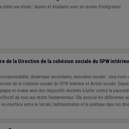
a édité une étude 'Jeunes et étudiants avec un revenu d'intégration'.
 de la Direction de la cohésion sociale du SPW intérieu
sabilité, dynamique ascendante, innovation sociale : cinq mots qui synthétisent au
rection de la Cohésion sociale du SPW Intérieur et Action sociale. Depui
gne et évalue ainsi des dispositifs destinés à lutter contre la pauvreté 
effectif de tous aux droits fondamentaux. Elle associe les différentes a
 en interface entre le terrain, l’administration et le politique dans les d
ouvement communal a rencontré ce mois, Carine Jansen, Directrice de 
rente ans. Elle évoque avec nous son historique, à quelques mois d’une re