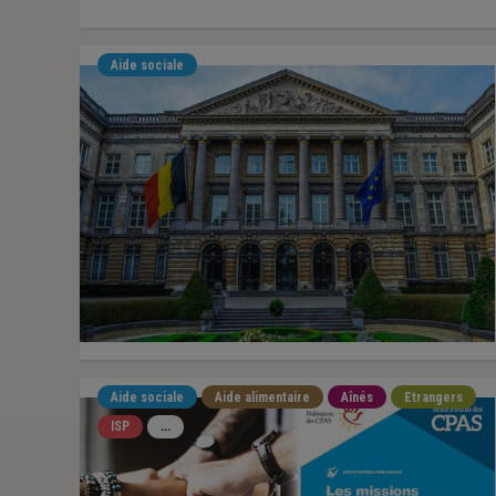
Aide sociale
Aide sociale
Aide alimentaire
Aînés
Etrangers
ISP
...