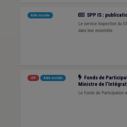
Actualité
SPP IS : publicat
Aide sociale
Le service Inspection du SP
dans leur ensemble.
Notre action
Fonds de Participat
ISP
Aide sociale
Ministre de l’Intégrat
Le Fonds de Participation 