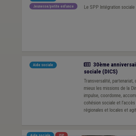
Jeunesse/petite enfance
Le SPP Intégration sociale 
Article
30ème anniversaire
Aide sociale
sociale (DICS)
Transversalité, partenariat, corespon
mieux les missions de la Di
impulse, coordonne, accompa
cohésion sociale et l’accès 
régionales et locales et agit
compétence régionale. Le M
tient la barre depuis déjà t
Aide sociale
ISP