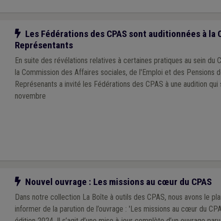
Notre action
Les Fédérations des CPAS sont auditionnées à la
Représentants
En suite des révélations relatives à certaines pratiques au sein du
la Commission des Affaires sociales, de l'Emploi et des Pensions 
Représenants a invité les Fédérations des CPAS à une audition qui 
novembre
Notre action
Nouvel ouvrage : Les missions au cœur du CPAS
Dans notre collection La Boîte à outils des CPAS, nous avons le pla
informer de la parution de l’ouvrage : 'Les missions au cœur du CPA
édition 2024. Il s’agit d’une mise à jour complète d’un ouvrage par