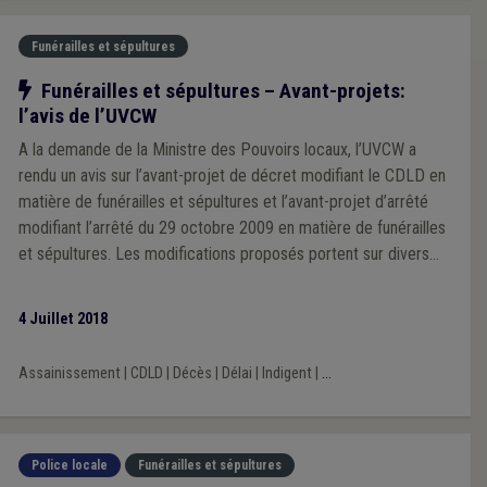
Funérailles et sépultures
Notre action
Funérailles et sépultures – Avant-projets:
l’avis de l’UVCW
A la demande de la Ministre des Pouvoirs locaux, l’UVCW a
rendu un avis sur l’avant-projet de décret modifiant le CDLD en
matière de funérailles et sépultures et l’avant-projet d’arrêté
modifiant l’arrêté du 29 octobre 2009 en matière de funérailles
et sépultures. Les modifications proposés portent sur divers
aspects essentiellement légistiques, techniques ou
pragmatiques de l’application des règles existantes. Toutefois,
4 Juillet 2018
plusieurs dispositions appellent des remarques, objections ou
nuances ponctuelles.
Assainissement
|
CDLD
|
Décès
|
Délai
|
Indigent
|
...
Police locale
Funérailles et sépultures