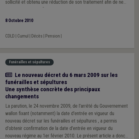
sollicité et obtenu une réduction de son traitement afin de ne
pas perdre le bénéfice de la pension issue de son autre activité
passée?
8 Octobre 2010
CDLD
|
Cumul
|
Décès
|
Pension
|
Funérailles et sépultures
Article
Le nouveau décret du 6 mars 2009 sur les
funérailles et sépultures
Une synthèse concrète des principaux
changements
La parution, le 24 novembre 2009, de l'arrêté du Gouvernement
wallon fixant (notamment) la date d'entrée en vigueur du
nouveau décret sur les funérailles et sépultures , a permis
d'obtenir confirmation de la date d'entrée en vigueur du
nouveau régime au 1er février 2010. Le présent article a donc