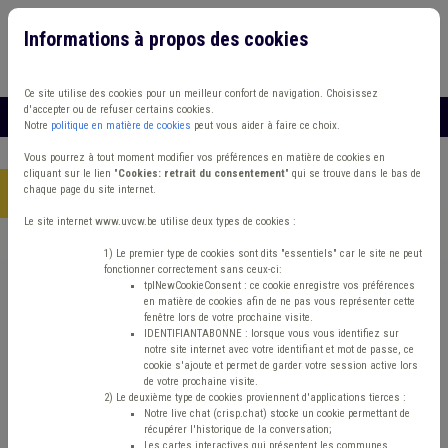
Informations à propos des cookies
Connexion
Vous travaillez dans un/une
Ce site utilise des cookies pour un meilleur confort de navigation. Choisissez
d'accepter ou de refuser certains cookies.
MENU
Notre
politique en matière de cookies
peut vous aider à faire ce choix.
Vous pourrez à tout moment modifier vos préférences en matière de cookies en
cliquant sur le lien "
Cookies: retrait du consentement
" qui se trouve dans le bas de
chaque page du site internet.
Accueil
> Décès
Le site internet www.uvcw.be utilise deux types de cookies :
Trouver un contenu
1) Le premier type de cookies sont dits "essentiels" car le site ne peut
fonctionner correctement sans ceux-ci:
tplNewCookieConsent : ce cookie enregistre vos préférences
en matière de cookies afin de ne pas vous représenter cette
Décès
fenêtre lors de votre prochaine visite.
IDENTIFIANTABONNE : lorsque vous vous identifiez sur
notre site internet avec votre identifiant et mot de passe, ce
cookie s'ajoute et permet de garder votre session active lors
Matière(s) principale(s)
de votre prochaine visite.
2) Le deuxième type de cookies proviennent d'applications tierces :
Notre live chat (crisp.chat) stocke un cookie permettant de
Type de contenu
récupérer l'historique de la conversation;
Les cartes interactives qui présentent les communes