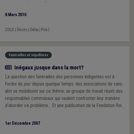
pour objectif de clarifier et de « classer » les nouveautés de
ces textes, en fonction de leurs implications, directes et
8 Mars 2010
indirectes, pour les responsables publics, surtout communaux.
CDLD
|
Décès
|
Délai
|
Prix
|
Funérailles et sépultures
Article
Inégaux jusque dans la mort?
La question des funérailles des personnes indigentes est à
l’ordre du jour depuis quelque temps: des associations de sans-
abri se mobilisent sur ce thème, un groupe de travail réunit des
responsables communaux qui veulent confronter leur manière
d’aborder ce problème… Et une publication de la Fondation Roi
Baudouin vise à faire le point sur les bonnes pratiques en la
matière.
1er Décembre 2007