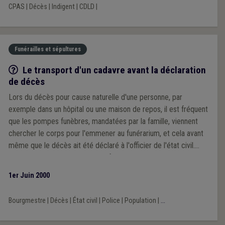
CPAS
|
Décès
|
Indigent
|
CDLD
|
Funérailles et sépultures
Q/R
Le transport d'un cadavre avant la déclaration
de décès
Lors du décès pour cause naturelle d'une personne, par
exemple dans un hôpital ou une maison de repos, il est fréquent
que les pompes funèbres, mandatées par la famille, viennent
chercher le corps pour l'emmener au funérarium, et cela avant
même que le décès ait été déclaré à l'officier de l'état civil.
Cette pratique s'explique par le fait que le service état
civil/population de la commune ne peut pas être ouvert en
1er Juin 2000
permanence, spécialement le week-end, et que les institutions
de soins ou d'accueil des personnes âgées préfèrent être
Bourgmestre
|
Décès
|
État civil
|
Police
|
Population
|
...
"débarrassées" rapidement des corps. Une telle pratique est-
elle légale? Quel rôle l'autorité communale joue-t-elle en ce