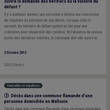
suivre la demande des héritiers ou la volonté du
défunt ?
Il y a quelques années, une personne a obtenu une concession
de sépulture en prévision de son décès. Lorsque celui-ci
survient, les héritiers du défunt optent en fait pour une
crémation avec dispersion des cendres. En l’absence de preuve
écrite des dernières volontés, la commune doit-elle suivre la
demande des héritiers, ou peut-elle prendre pour preuve
suffisante de la volonté du défunt la concession qu’il avait
2 Octobre 2013
demandée ?
CDLD
|
Décès
|
Funérailles et sépultures
Q/R
Décès dans une commune flamande d’une
personne domiciliée en Wallonie
Décès dans une commune flamande d’une personne domiciliée