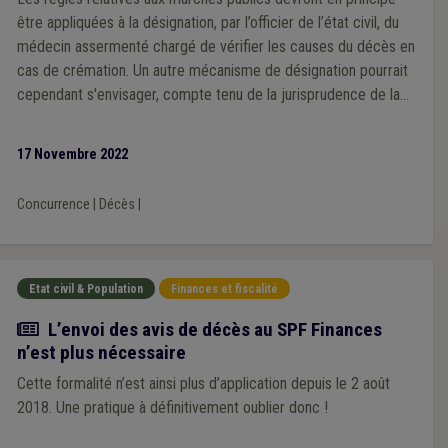
être appliquées à la désignation, par l’officier de l’état civil, du
médecin assermenté chargé de vérifier les causes du décès en
cas de crémation. Un autre mécanisme de désignation pourrait
cependant s'envisager, compte tenu de la jurisprudence de la
CJUE.
17 Novembre 2022
Concurrence
|
Décès
|
Etat civil & Population
Finances et fiscalité
Actualité
L’envoi des avis de décès au SPF Finances
n’est plus nécessaire
Cette formalité n’est ainsi plus d’application depuis le 2 août
2018. Une pratique à définitivement oublier donc !