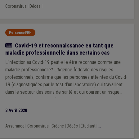
Coronavirus
|
Décès
|
Personnel/RH
Actualité
Covid-19 et reconnaissance en tant que
maladie professionnelle dans certains cas
L'infection au Covid-19 peut-elle être reconnue comme une
maladie professionnelle? L'Agence fédérale des risques
professionnels, confirme que les personnes atteintes du Covid-
19 (diagnostiquées par le test d’un laboratoire) qui travaillent
dans le secteur des soins de santé et qui courent un risque
nettement accru d'être infectées par le virus peuvent
prétendre à une indemnisation pour maladie professionnelle.
3 Avril 2020
Assurance
|
Coronavirus
|
Crèche
|
Décès
|
Étudiant
|
...