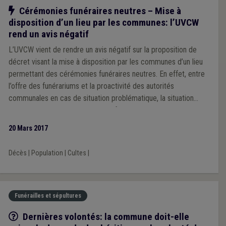
Notre action
Cérémonies funéraires neutres – Mise à
disposition d’un lieu par les communes: l’UVCW
rend un avis négatif
L’UVCW vient de rendre un avis négatif sur la proposition de
décret visant la mise à disposition par les communes d’un lieu
permettant des cérémonies funéraires neutres. En effet, entre
l’offre des funérariums et la proactivité des autorités
communales en cas de situation problématique, la situation
actuelle apparaît amplement satisfaisante.
20 Mars 2017
Décès
|
Population
|
Cultes
|
Funérailles et sépultures
Q/R
Dernières volontés: la commune doit-elle