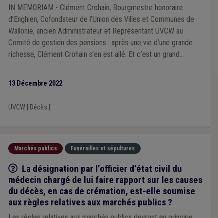
IN MEMORIAM - Clément Crohain, Bourgmestre honoraire
d’Enghien, Cofondateur de l’Union des Villes et Communes de
Wallonie, ancien Administrateur et Représentant UVCW au
Comité de gestion des pensions : après une vie d’une grande
richesse, Clément Crohain s’en est allé. Et c’est un grand
Homme que nous perdons.
13 Décembre 2022
UVCW
|
Décès
|
Marchés publics
Funérailles et sépultures
Q/R
La désignation par l’officier d’état civil du
médecin chargé de lui faire rapport sur les causes
du décès, en cas de crémation, est-elle soumise
aux règles relatives aux marchés publics ?
Les règles relatives aux marchés publics devront en principe