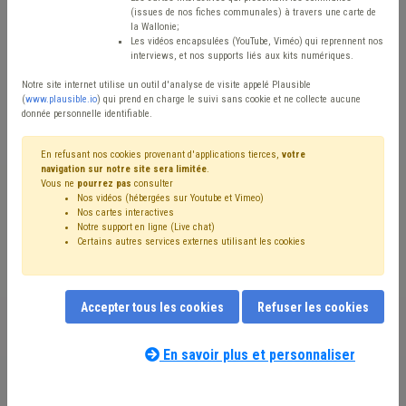
(issues de nos fiches communales) à travers une carte de
Avis / Actions
la Wallonie;
Les vidéos encapsulées (YouTube, Viméo) qui reprennent nos
Réinitialiser
interviews, et nos supports liés aux kits numériques.
Notre site internet utilise un outil d'analyse de visite appelé Plausible
(
www.plausible.io
) qui prend en charge le suivi sans cookie et ne collecte aucune
donnée personnelle identifiable.
Filtrer cette requête avec des mots-clés
En refusant nos cookies provenant d'applications tierces,
votre
navigation sur notre site sera limitée
.
Vous ne
pourrez pas
consulter
⇒ Décès
(
retirer le mot clé
)
CDLD
(6)
État civil
(4)
Nos vidéos (hébergées sur Youtube et Vimeo)
Population
(4)
Coronavirus
(3)
Indigent
(3)
Nos cartes interactives
Assainissement
(2)
Délai
(2)
Prix
(1)
Recours
(1)
Notre support en ligne (Live chat)
Certains autres services externes utilisant les cookies
Salaire
(1)
Sanitaire
(1)
UVCW
(1)
Publication
(1)
Recouvrement
(1)
Rémunération
(1)
Santé
(1)
Soins
(1)
Transport
(1)
Audit
(1)
Administration
(1)
Assurance
(1)
Bourgmestre
(1)
Accepter tous les cookies
Refuser les cookies
Droit d'enregistrement, d'hypothèque et de greffe
(1)
Notre expert(e) associé(e) au terme
Concurrence
(1)
Congé
(1)
CPAS
(1)
Crèche
(1)
que vous recherchez
(merci de prendre
En savoir plus et personnaliser
Cultes
(1)
Cumul
(1)
Maladie professionnelle
(1)
connaissance de notre
politique d'assistance-
Pension
(1)
Police
(1)
Étudiant
(1)
Facture
(1)
conseil
) :
Fédasil
(1)
IPP
(1)