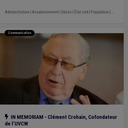
Administration
|
Assainissement
|
Décès
|
État civil
|
Population
|
...
Communication
Notre action
IN MEMORIAM - Clément Crohain, Cofondateur
de l’UVCW