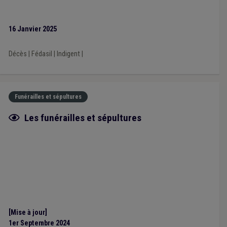
16 Janvier 2025
Décès
|
Fédasil
|
Indigent
|
Funérailles et sépultures
Fiche focus
Les funérailles et sépultures
[Mise à jour]
1er Septembre 2024