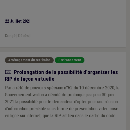
22 Juillet 2021
Congé
|
Décès
|
Aménagement du territoire
Environnement
Actualité
Prolongation de la possibilité d’organiser les
RIP de façon virtuelle
Par arrêté de pouvoirs spéciaux n°62 du 10 décembre 2020, le
Gouvernement wallon a décidé de prolonger jusqu’au 30 juin
2021 la possibilité pour le demandeur d’opter pour une réunion
d’information préalable sous forme de présentation vidéo mise
en ligne sur internet, que la RIP ait lieu dans le cadre du code
de l’environnement ou d’une révision de plan de secteur.