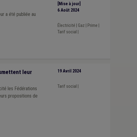
[Mise à jour]
6 Août 2024
leur a été publiée au
Électricité
|
Gaz
|
Prime
|
Tarif social
|
nsmettent leur
19 Avril 2024
Tarif social
|
cité les Fédérations
eurs propositions de