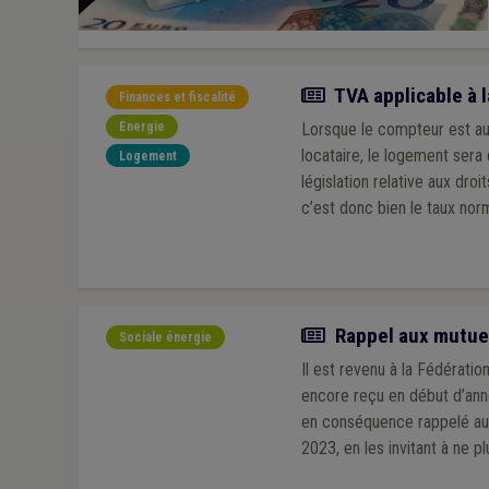
Actualité
TVA applicable à l
Finances et fiscalité
Energie
Lorsque le compteur est au
locataire, le logement sera
Logement
législation relative aux dro
c’est donc bien le taux nor
Actualité
Rappel aux mutuell
Sociale énergie
Il est revenu à la Fédérati
encore reçu en début d’année une
en conséquence rappelé aux m
2023, en les invitant à ne p