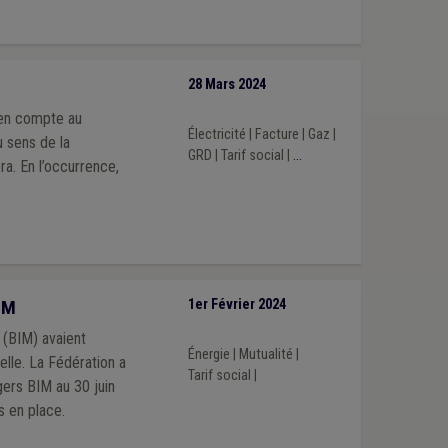
28 Mars 2024
 en compte au
Électricité
|
Facture
|
Gaz
|
u sens de la
GRD
|
Tarif social
|
...
ra. En l’occurrence,
IM
1er Février 2024
 (BIM) avaient
Énergie
|
Mutualité
|
tion a
Tarif social
|
gers BIM au 30 juin
s en place.