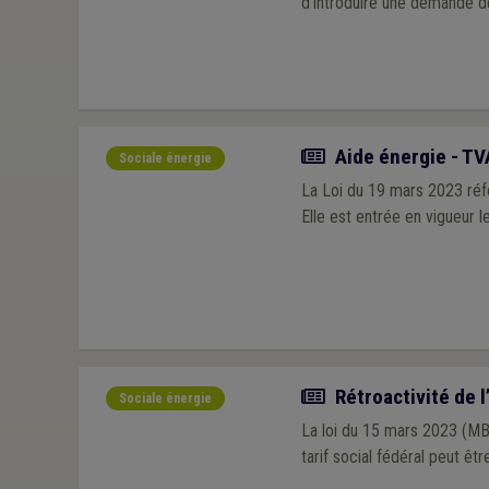
d’introduire une demande de
Actualité
Aide énergie - TV
Sociale énergie
La Loi du 19 mars 2023 réfo
Elle est entrée en vigueur le
Actualité
Rétroactivité de l’
Sociale énergie
La loi du 15 mars 2023 (MB 
tarif social fédéral peut êt