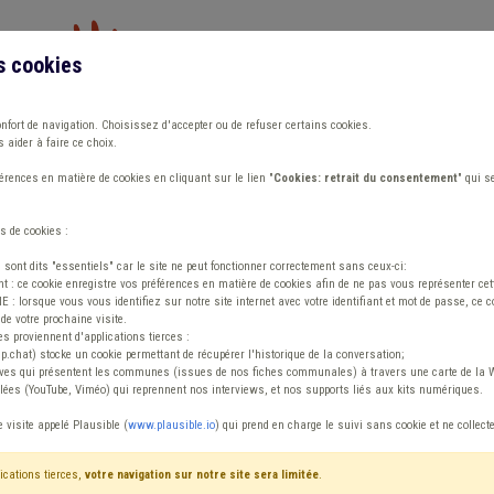
s cookies
Vous travaillez dans un/une
onfort de navigation. Choisissez d'accepter ou de refuser certains cookies.
 aider à faire ce choix.
ions
Publications
Outils
Fiches communa
rences en matière de cookies en cliquant sur le lien "
Cookies: retrait du consentement
" qui s
s de cookies :
s sont dits "essentiels" car le site ne peut fonctionner correctement sans ceux-ci:
 : ce cookie enregistre vos préférences en matière de cookies afin de ne pas vous représenter cette
 lorsque vous vous identifiez sur notre site internet avec votre identifiant et mot de passe, ce co
de votre prochaine visite.
ntenu
es proviennent d'applications tierces :
sp.chat) stocke un cookie permettant de récupérer l'historique de la conversation;
tives qui présentent les communes (issues de nos fiches communales) à travers une carte de la W
ées (YouTube, Viméo) qui reprennent nos interviews, et nos supports liés aux kits numériques.
e visite appelé Plausible (
www.plausible.io
) qui prend en charge le suivi sans cookie et ne collect
ications tierces,
votre navigation sur notre site sera limitée
.
tenu
Avis / Actions