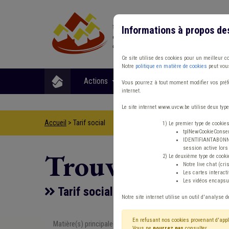
Informations à propos de
Ce site utilise des cookies pour un meilleur c
Notre
politique en matière de cookies
peut vous
Actions
Matières
Format
Vous pourrez à tout moment modifier vos préfé
internet.
Le site internet www.uvcw.be utilise deux type
Accueil
> Tarif social
1) Le premier type de cookie
tplNewCookieConsent
IDENTIFIANTABONNE :
session active lors 
Trouver un co
2) Le deuxième type de cooki
Notre live chat (cri
Les cartes interac
Les vidéos encapsul
Tarif social
Notre site internet utilise un outil d'analyse d
En refusant nos cookies provenant d'appl
Matière(s) principale(s)
Type de con
Vous ne
pourrez pas
consulter