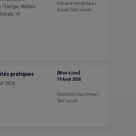
Précarité énergétique
|
l’Énergie, Mathieu
Social
|
Tarif social
|
...
énergie, tel
lités pratiques
[Mise à jour]
19 Août 2024
oût 2024.
Électricité
|
Gaz
|
Prime
|
Tarif social
|