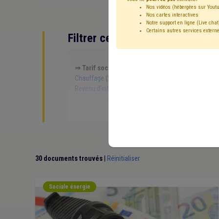
Nos vidéos (hébergées sur Youtu
Nos cartes interactives
Notre support en ligne (Live chat
Certains autres services externe
Filtrer cette requête avec des 
⇒ Tarif social
(
retirer le mot clé
)
Gaz
(16)
Élec
Chauffage
(2)
Coronavirus
(2)
Ukraine
(2)
Tr
Revenu d'intégration
(1)
Social
(1)
TIC
(1)
Em
Plans d'action préventive en matière d'énergie (PAP
30 documents trouvés
|
Réinitialiser
Sociale énergie