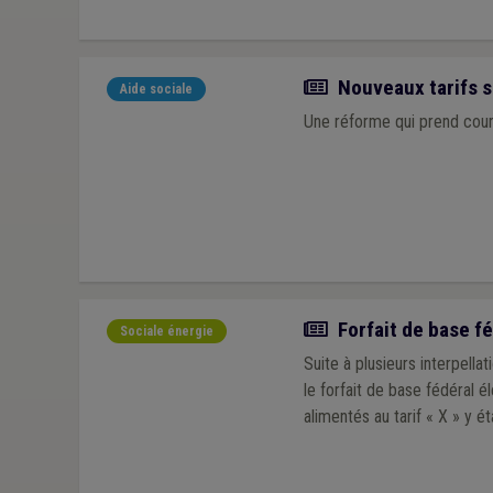
Actualité
Nouveaux tarifs s
Aide sociale
Une réforme qui prend cours
Actualité
Forfait de base fé
Sociale énergie
Suite à plusieurs interpella
le forfait de base fédéral él
alimentés 