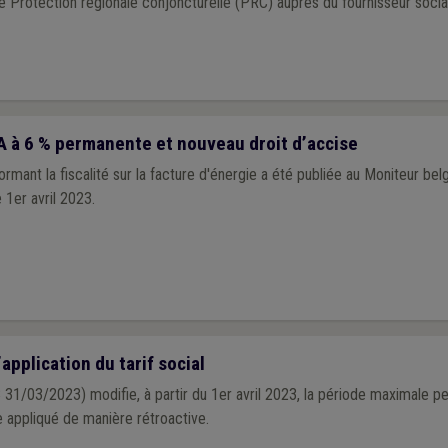
 Protection régionale conjoncturelle (PRC) auprès du fournisseur socia
A à 6 % permanente et nouveau droit d’accise
rmant la fiscalité sur la facture d'énergie a été publiée au Moniteur be
 1er avril 2023.
application du tarif social
31/03/2023) modifie, à partir du 1er avril 2023, la période maximale pe
re appliqué de manière rétroactive.