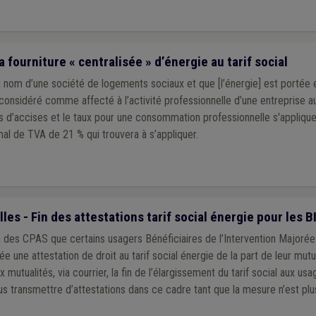
a fourniture « centralisée » d’énergie au tarif social
 nom d’une société de logements sociaux et que [l’énergie] est portée
 considéré comme affecté à l’activité professionnelle d’une entreprise a
its d’accises et le taux pour une consommation professionnelle s'applique
mal de TVA de 21 % qui trouvera à s’appliquer.
es - Fin des attestations tarif social énergie pour les B
on des CPAS que certains usagers Bénéficiaires de l’Intervention Majorée
 attestation de droit au tarif social énergie de la part de leur mutuelle. La Fédéra
utualités, via courrier, la fin de l’élargissement du tarif social aux usa
lus transmettre d’attestations dans ce cadre tant que la mesure n’est plu