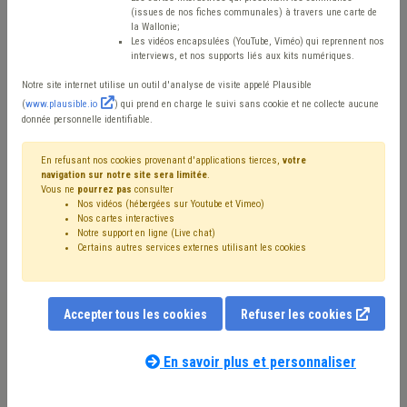
cadre de la
(issues de nos fiches communales) à travers une carte de
la Wallonie;
consultation des
Les vidéos encapsulées (YouTube, Viméo) qui reprennent nos
interviews, et nos supports liés aux kits numériques.
communes
Notre site internet utilise un outil d'analyse de visite appelé Plausible
(
www.plausible.io
) qui prend en charge le suivi sans cookie et ne collecte aucune
donnée personnelle identifiable.
Mis en ligne le 6 Juin 2023 - Thibault CEDER
En refusant nos cookies provenant d'applications tierces,
votre
navigation sur notre site sera limitée
.
Vous ne
pourrez pas
consulter
Nos vidéos (hébergées sur Youtube et Vimeo)
Nos cartes interactives
Notre support en ligne (Live chat)
Certains autres services externes utilisant les cookies
Accepter tous les cookies
Refuser les cookies
En savoir plus et personnaliser