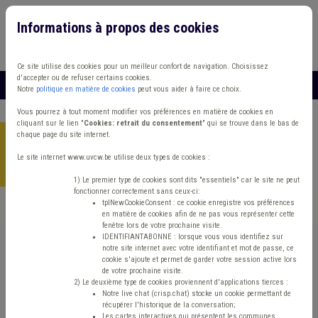
Informations à propos des cookies
Connexion
Vous travaillez dans un/une
Ce site utilise des cookies pour un meilleur confort de navigation. Choisissez
d'accepter ou de refuser certains cookies.
MENU
Notre
politique en matière de cookies
peut vous aider à faire ce choix.
Vous pourrez à tout moment modifier vos préférences en matière de cookies en
cliquant sur le lien "
Cookies: retrait du consentement
" qui se trouve dans le bas de
chaque page du site internet.
Accueil
>
Aménagement du territoire
>
Actualité
>
Projet de SDT :
points d’attention dans le cadre de la consultation des
Le site internet www.uvcw.be utilise deux types de cookies :
communes
1) Le premier type de cookies sont dits "essentiels" car le site ne peut
fonctionner correctement sans ceux-ci:
tplNewCookieConsent : ce cookie enregistre vos préférences
en matière de cookies afin de ne pas vous représenter cette
Actualité
Aménagement du territoire
fenêtre lors de votre prochaine visite.
IDENTIFIANTABONNE : lorsque vous vous identifiez sur
notre site internet avec votre identifiant et mot de passe, ce
Projet de SDT : points
cookie s'ajoute et permet de garder votre session active lors
de votre prochaine visite.
d’attention dans le
2) Le deuxième type de cookies proviennent d'applications tierces :
Notre live chat (crisp.chat) stocke un cookie permettant de
récupérer l'historique de la conversation;
Les cartes interactives qui présentent les communes