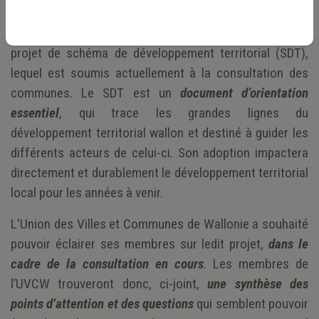
Le Gouvernement wallon a adopté le 30 mars 2023 le
projet de schéma de développement territorial (SDT),
lequel est soumis actuellement à la consultation des
communes. Le SDT est un
document d’orientation
essentiel
, qui trace les grandes lignes du
développement territorial wallon et destiné à guider les
différents acteurs de celui-ci. Son adoption impactera
directement et durablement le développement territorial
local pour les années à venir.
L'Union des Villes et Communes de Wallonie a souhaité
pouvoir éclairer ses membres sur ledit projet,
dans le
cadre de la consultation en cours
. Les membres de
l’UVCW trouveront donc, ci-joint,
une synthèse des
points d’attention
et des questions
qui semblent pouvoir