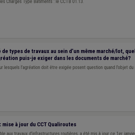
 des Charges Type Bâtiments : le CCTB 01.13.
é de types de travaux au sein d’un même marché/lot, que
gréation puis-je exiger dans les documents de marché?
r lesquels l’agréation doit être exigée posent question quand l’objet 
: mise à jour du CCT Qualiroutes
le aux travaux d’infrastructures routières, a été mis à jour ce 1er janvie