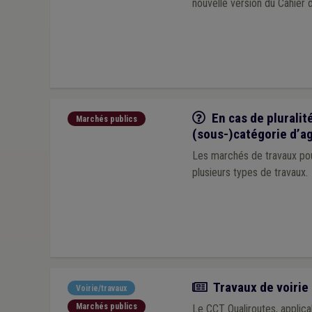
nouvelle version du Cahier
Q/R
En cas de pluralit
Marchés publics
(sous-)catégorie d’a
Les marchés de travaux pou
plusieurs types de travaux.
Actualité
Travaux de voirie 
Voirie/travaux
Marchés publics
Le CCT Qualiroutes, applicab