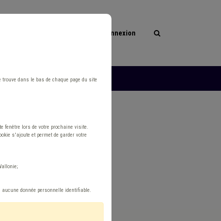
Connexion
les
L'ASBL
e trouve dans le bas de chaque page du site
 fenêtre lors de votre prochaine visite.
okie s'ajoute et permet de garder votre
allonie;
e aucune donnée personnelle identifiable.
Réinitialiser