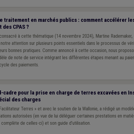
e traitement en marchés publics : comment accélérer le
t des CPAS ?
 consacré à cette thématique (14 novembre 2024), Martine Rademaker, 
t notre attention sur plusieurs points essentiels dans le processus de véri
ieurs bonnes pratiques. Comme annoncé à cette occasion, nous proposons
 de note de service intégrant les différentes étapes menant au paiem
cycle des paiements.
cadre pour la prise en charge de terres excavées en Ins
écial des charges
Facilitateur Terres » et avec le soutien de la Wallonie, a rédigé un modè
llations autorisées (en vue de lui déléguer certaines prestations en mati
 complète de celles-ci) et son guide d’utilisation.