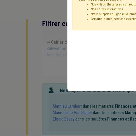
Nos vidéos (hébergées sur Youtu
Nos cartes interactives
Notre support en ligne (Live chat
Certains autres services externe
Filtrer cette requête avec des 
⇒ Cahier des charges
(
retirer le mot clé
)
Pouvoi
Subvention
(6)
Procédure négociée
(5)
Bois
(5
Architecte
(3)
Prix
(3)
Contrat
(3)
Travaux pu
Coronavirus
(2)
Société de logement de service p
Poste
(2)
TVA
(2)
Attribution de marché
(2)
Bail à ferme
(2)
Environnement
(2)
Impétrants
Critère d'attribution des marchés publics
(1)
Dév
CoDT
(1)
Agrément
(1)
Agriculture
(1)
Appel
Nos experts associés au terme que
Centrale d'achat
(1)
Transfrontalier
(1)
Zone de
Simplification administrative
(1)
Sous-traitance
(
Label de gestion durable des forêts (PEFC, FSC, ...)
(
Mathieu Lambert
dans les matières
Finances et
Marie-Laure Van Rillaer
dans les matières
Manag
Elodie Bavay
dans les matières
Finances et fis