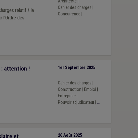
Architecte
|
Cahier des charges
|
arges relatif à la
Concurrence
|
c l'Ordre des
: attention !
1er Septembre 2025
Cahier des charges
|
Construction
|
Emploi
|
Entreprise
|
Pouvoir adjudicateur
|
...
laire et
26 Août 2025