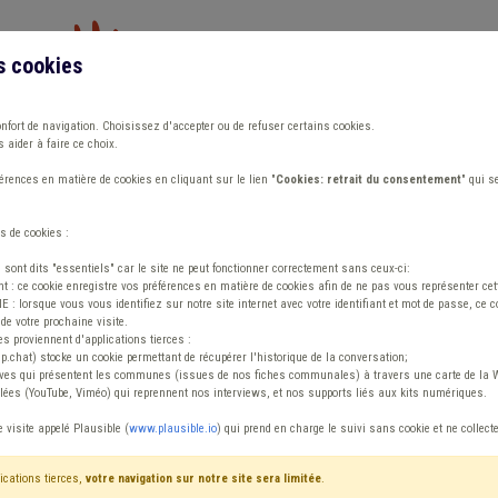
s cookies
Vous travaillez dans un/une
onfort de navigation. Choisissez d'accepter ou de refuser certains cookies.
 aider à faire ce choix.
ions
Publications
Outils
Fiches communa
rences en matière de cookies en cliquant sur le lien "
Cookies: retrait du consentement
" qui s
s de cookies :
s sont dits "essentiels" car le site ne peut fonctionner correctement sans ceux-ci:
 : ce cookie enregistre vos préférences en matière de cookies afin de ne pas vous représenter cette
 lorsque vous vous identifiez sur notre site internet avec votre identifiant et mot de passe, ce co
de votre prochaine visite.
ntenu
es proviennent d'applications tierces :
sp.chat) stocke un cookie permettant de récupérer l'historique de la conversation;
tives qui présentent les communes (issues de nos fiches communales) à travers une carte de la W
ées (YouTube, Viméo) qui reprennent nos interviews, et nos supports liés aux kits numériques.
l
e visite appelé Plausible (
www.plausible.io
) qui prend en charge le suivi sans cookie et ne collect
ications tierces,
votre navigation sur notre site sera limitée
.
tenu
Avis / Actions