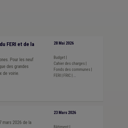
u FERI et de la
28 Mai 2026
Budget
|
ones. Pour les neuf
Cahier des charges
|
tique des grandes
Fonds des communes
|
 de voirie.
FERI
|
FRIC
|
...
23 Mars 2026
17 mars 2026 de la
Bâtiment
|