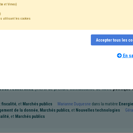
be et Vimeo)
)
s utilisant les cookies
mots-clés
Accepter tous les c
r adjudicateur
(15)
⇒ Dumping social
(
retirer le mot clé
)
Marché public
(
)
Forêt
(5)
Terres excavées
(4)
Concurrence
(4)
Entreprise
(4)
Fact
blics
(3)
Travaux subsidiés
(3)
Investissement
(3)
Publicité
(3)
Publi
En sa
ublic (SLSP)
(2)
Sols
(2)
Recrutement
(2)
Location
(2)
PEB
(2)
Pla
Insertion socioprofessionnelle
(2)
Achat/vente
(2)
Adjudication
(2)
Ch
(2)
Intercommunale
(1)
Fonds des communes
(1)
Formation
(1)
GRH
eloppement durable
(1)
Emploi
(1)
Compétence des organes
(1)
Carrièr
 d'offre
(1)
Archives
(1)
Assainissement
(1)
Budget
(1)
Notaire
(1)
 vous recherchez
(merci de prendre connaissance de notre
politique
 police
(1)
Zone de secours
(1)
Personnel
(1)
PPP
(1)
Rémunération
1)
Qualité
(1)
Ukraine
(1)
Plan de relance
(1)
FERI
(1)
Peste porcine
1)
UVCW
(1)
Voirie
(1)
FRIC
(1)
Arbres et haies
(1)
PEFC
(1)
 fiscalité
, et
Marchés publics
Marianne Duquesne
dans la matière
Energi
ement de la donnée
,
Marchés publics
, et
Nouvelles technologies
Géra
calité
, et
Marchés publics