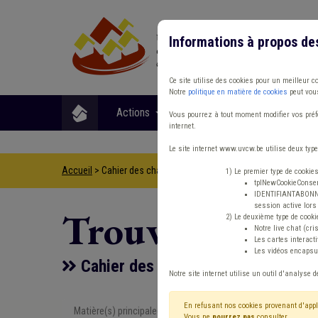
Informations à propos de
Ce site utilise des cookies pour un meilleur c
Notre
politique en matière de cookies
peut vous
Actions
Matières
Format
Vous pourrez à tout moment modifier vos préfé
internet.
Le site internet www.uvcw.be utilise deux type
Accueil
> Cahier des charges Dumping social
1) Le premier type de cookie
tplNewCookieConsent
IDENTIFIANTABONNE :
session active lors 
Trouver un co
2) Le deuxième type de cooki
Notre live chat (cri
Les cartes interac
Les vidéos encapsul
Cahier des charges Dumping socia
Notre site internet utilise un outil d'analyse d
En refusant nos cookies provenant d'appl
Matière(s) principale(s)
Type de con
Vous ne
pourrez pas
consulter