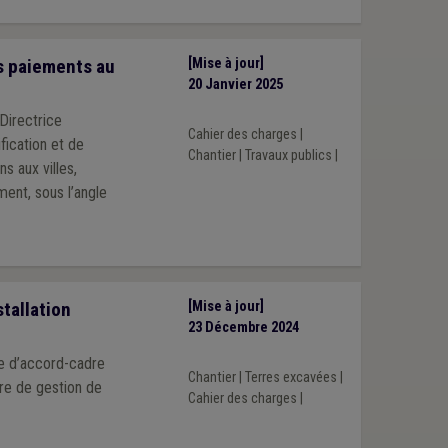
s paiements au
[Mise à jour]
20 Janvier 2025
Directrice
Cahier des charges
|
fication et de
Chantier
|
Travaux publics
|
 aux villes,
ent, sous l’angle
tallation
[Mise à jour]
23 Décembre 2024
le d’accord-cadre
Chantier
|
Terres excavées
|
ère de gestion de
Cahier des charges
|