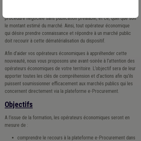
er
Depuis le 1
septembre 2023, la plateforme e-Procurement doit
être utilisée pour la remise des offres en application de la
procédure négociée sans publication préalable, et ce, quel que soit
le montant estimé du marché. Ainsi, tout opérateur économique
qui désire prendre connaissance et répondre à un marché public
doit recourir à cette dématérialisation du dispositif.
Afin d’aider vos opérateurs économiques à appréhender cette
nouveauté, nous vous proposons une avant-soirée à l’attention des
opérateurs économiques de votre territoire. L’objectif sera de leur
apporter toutes les clés de compréhension et d’actions afin qu’ils
puissent soumissionner efficacement aux marchés publics qui les
concernent directement via la plateforme e-Procurement.
Objectifs
A l’issue de la formation, les opérateurs économiques seront en
mesure de :
comprendre le recours à la plateforme e-Procurement dans