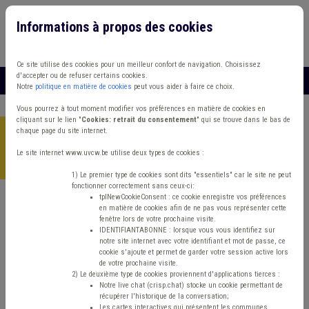
Informations à propos des cookies
Connexion
Vous travaillez dans un/une
Ce site utilise des cookies pour un meilleur confort de navigation. Choisissez
d'accepter ou de refuser certains cookies.
MENU
Notre
politique en matière de cookies
peut vous aider à faire ce choix.
Vous pourrez à tout moment modifier vos préférences en matière de cookies en
cliquant sur le lien "
Cookies: retrait du consentement
" qui se trouve dans le bas de
chaque page du site internet.
Accueil
>
Formations
>
Catalogue en ligne
>
Sensibilisation à la
dématérialisation des marchés publics à l'attention des
Le site internet www.uvcw.be utilise deux types de cookies :
commerçants et entrepreneurs locaux
1) Le premier type de cookies sont dits "essentiels" car le site ne peut
fonctionner correctement sans ceux-ci:
tplNewCookieConsent : ce cookie enregistre vos préférences
en matière de cookies afin de ne pas vous représenter cette
Marchés publics

fenêtre lors de votre prochaine visite.
IDENTIFIANTABONNE : lorsque vous vous identifiez sur
notre site internet avec votre identifiant et mot de passe, ce
cookie s'ajoute et permet de garder votre session active lors
Sensibilisation à la
de votre prochaine visite.
2) Le deuxième type de cookies proviennent d'applications tierces :
dématérialisation des
Notre live chat (crisp.chat) stocke un cookie permettant de
récupérer l'historique de la conversation;
Les cartes interactives qui présentent les communes