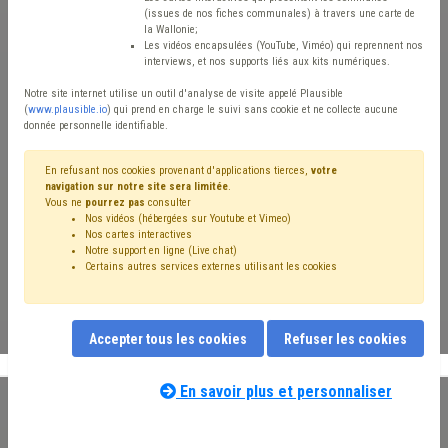
marchés publics à
(issues de nos fiches communales) à travers une carte de
la Wallonie;
Les vidéos encapsulées (YouTube, Viméo) qui reprennent nos
l'attention des
interviews, et nos supports liés aux kits numériques.
commerçants et
Notre site internet utilise un outil d'analyse de visite appelé Plausible
(
www.plausible.io
) qui prend en charge le suivi sans cookie et ne collecte aucune
donnée personnelle identifiable.
entrepreneurs locaux
En refusant nos cookies provenant d'applications tierces,
votre
navigation sur notre site sera limitée
.
La plateforme e-Procurement
Vous ne
pourrez pas
consulter
Nos vidéos (hébergées sur Youtube et Vimeo)
Nos cartes interactives
pour les opérateurs
Notre support en ligne (Live chat)
Certains autres services externes utilisant les cookies
économiques
Accepter tous les cookies
Refuser les cookies
En savoir plus et personnaliser