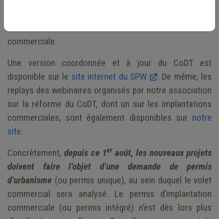
de l’aménagement du territoire, incitant au
développement de certains types de commerce dans les
centralités et favorisant une meilleure concentration
commerciale.
Une version coordonnée et à jour du CoDT est
disponible sur le
site internet du SPW
. De même, les
replays des webinaires organisés par notre association
sur la réforme du CoDT, dont un sur les implantations
commerciales, sont également disponibles sur
notre
site
.
er
Concrètement,
depuis ce 1
août, les nouveaux projets
doivent faire l’objet d’une demande de permis
d’urbanisme
(ou permis unique), au sein duquel le volet
commercial sera analysé. Le permis d’implantation
commerciale (ou permis intégré) n’est dès lors plus