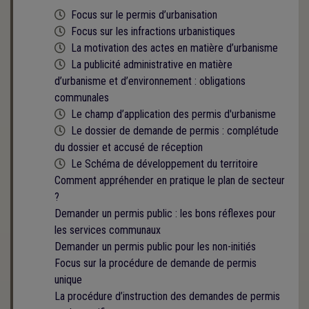
Cette formation est programmée
Focus sur le permis d’urbanisation
Cette formation est programmée
Focus sur les infractions urbanistiques
Cette formation est programmée
La motivation des actes en matière d’urbanisme
Cette formation est programmée
La publicité administrative en matière
d’urbanisme et d’environnement : obligations
communales
Cette formation est programmée
Le champ d’application des permis d'urbanisme
Cette formation est programmée
Le dossier de demande de permis : complétude
du dossier et accusé de réception
Cette formation est programmée
Le Schéma de développement du territoire
Comment appréhender en pratique le plan de secteur
?
Demander un permis public : les bons réflexes pour
les services communaux
Demander un permis public pour les non-initiés
Focus sur la procédure de demande de permis
unique
La procédure d’instruction des demandes de permis