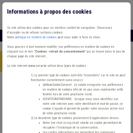
Informations à propos des cookies
Connexion
Vous travaillez dans un/une
Ce site utilise des cookies pour un meilleur confort de navigation. Choisissez
d'accepter ou de refuser certains cookies.
MENU
Notre
politique en matière de cookies
peut vous aider à faire ce choix.
Vous pourrez à tout moment modifier vos préférences en matière de cookies en
cliquant sur le lien "
Cookies: retrait du consentement
" qui se trouve dans le bas de
chaque page du site internet.
Accueil
>
Aménagement du territoire
>
Actualité
>
Implantations
commerciales : permis d’urbanisme dorénavant requis
Le site internet www.uvcw.be utilise deux types de cookies :
1) Le premier type de cookies sont dits "essentiels" car le site ne peut
fonctionner correctement sans ceux-ci:
tplNewCookieConsent : ce cookie enregistre vos préférences
Actualité
Aménagement du territoire
Développement local
en matière de cookies afin de ne pas vous représenter cette
fenêtre lors de votre prochaine visite.
Implantations
IDENTIFIANTABONNE : lorsque vous vous identifiez sur
notre site internet avec votre identifiant et mot de passe, ce
cookie s'ajoute et permet de garder votre session active lors
commerciales : permis
de votre prochaine visite.
2) Le deuxième type de cookies proviennent d'applications tierces :
Notre live chat (crisp.chat) stocke un cookie permettant de
d’urbanisme
récupérer l'historique de la conversation;
Les cartes interactives qui présentent les communes