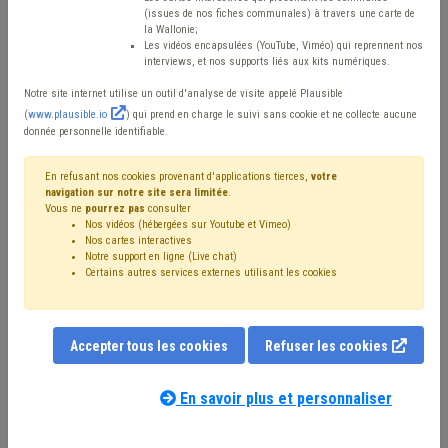
dorénavant requis
(issues de nos fiches communales) à travers une carte de
la Wallonie;
Les vidéos encapsulées (YouTube, Viméo) qui reprennent nos
interviews, et nos supports liés aux kits numériques.
Mis en ligne le 5 Août 2024 - Alexandre PONCHAUT
Notre site internet utilise un outil d'analyse de visite appelé Plausible
(
www.plausible.io
) qui prend en charge le suivi sans cookie et ne collecte aucune
donnée personnelle identifiable.
Le SDT et différents pans du CoDT entrent en vigueur ce
er
1
août 2024, dont l’important volet lié aux
En refusant nos cookies provenant d'applications tierces,
votre
navigation sur notre site sera limitée
.
implantations commerciales. À partir de cette date, le
Vous ne
pourrez pas
consulter
Nos vidéos (hébergées sur Youtube et Vimeo)
décret du 5 février 2015 relatif aux implantations
Nos cartes interactives
Notre support en ligne (Live chat)
commerciales est abrogé.
Certains autres services externes utilisant les cookies
Le volet commercial est dorénavant pleinement intégré
dans le CoDT et différentes recommandations en
Accepter tous les cookies
Refuser les cookies
termes de localisation des commerces de détail sont
émises dans le SDT. Pour le législateur, ces
En savoir plus et personnaliser
modifications vont permettre une analyse multifacette