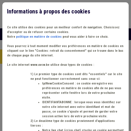
Informations à propos des cookies
Connexion
Vous travaillez dans un/une
Ce site utilise des cookies pour un meilleur confort de navigation. Choisissez
d'accepter ou de refuser certains cookies.
MENU
Notre
politique en matière de cookies
peut vous aider à faire ce choix.
Vous pourrez à tout moment modifier vos préférences en matière de cookies en
cliquant sur le lien "
Cookies: retrait du consentement
" qui se trouve dans le bas
de chaque page du site internet.
Accueil
>
Notre équipe
>
Nicolas Bonomi
Le site internet www.uvcw.be utilise deux types de cookies :
1) Le premier type de cookies sont dits "essentiels" car le site
Nicolas BONOMI
ne peut fonctionner correctement sans ceux-ci:
tplNewCookieConsent : ce cookie enregistre vos
préférences en matière de cookies afin de ne pas vous
représenter cette fenêtre lors de votre prochaine
visite.
IDENTIFIANTABONNE : lorsque vous vous identifiez sur
notre site internet avec votre identifiant et mot de
passe, ce cookie s'ajoute et permet de garder votre
session active lors de votre prochaine visite.
2) Le deuxième type de cookies proviennent d'applications
tierces :
Notre live chat (crisp.chat) stocke un cookie permettant