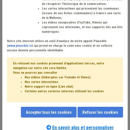
de récupérer l'historique de la conversation;
Les cartes interactives qui présentent les communes
(issues de nos fiches communales) à travers une carte
de la Wallonie;
Les vidéos encapsulées (YouTube, Viméo) qui
reprennent nos interviews, et nos supports liés aux kits
numériques.
Notre site internet utilise un outil d'analyse de visite appelé Plausible
(
www.plausible.io
) qui prend en charge le suivi sans cookie et ne collecte
aucune donnée personnelle identifiable.
En refusant nos cookies provenant d'applications tierces,
votre
navigation sur notre site sera limitée
.
Vous ne
pourrez pas
consulter
Nos vidéos (hébergées sur Youtube et Vimeo)
Nos cartes interactives
Notre support en ligne (Live chat)
Certains autres services externes utilisant les cookies
Accepter tous les cookies
Refuser les cookies
En savoir plus et personnaliser