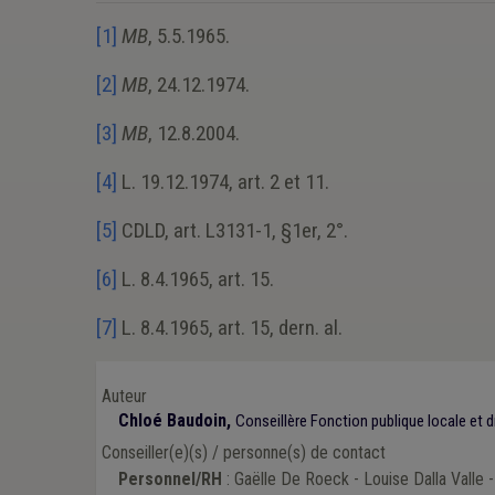
[1]
MB
, 5.5.1965.
[2]
MB
, 24.12.1974.
[3]
MB
, 12.8.2004.
[4]
L. 19.12.1974, art. 2 et 11.
[5]
CDLD, art. L3131-1, §1er, 2°.
[6]
L. 8.4.1965, art. 15.
[7]
L. 8.4.1965, art. 15, dern. al.
Auteur
Chloé Baudoin,
Conseillère Fonction publique locale et dr
Conseiller(e)(s) / personne(s) de contact
Personnel/RH
: Gaëlle De Roeck - Louise Dalla Valle -