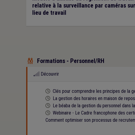
relative à la surveillance par caméras sur
lieu de travail
Formations - Personnel/RH

Découvrir
Cette formation est programmée
Clés pour comprendre les principes de la ge
Cette formation est programmée
La gestion des horaires en maison de repos
Cette formation est programmée
Le béaba de la gestion du personnel dans la
Cette formation est programmée
Webinaire - Le Cadre francophone des certif
Comment optimiser son processus de recruteme