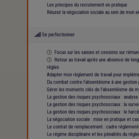
Les principes du recrutement en pratique
Réussir la négociation sociale au sein de mon e
Se perfectionner
Cette formation est programmée
Focus sur les saisies et cessions sur rémun
Cette formation est programmée
Retour au travail après une absence de longu
règles
Adapter mon règlement de travail pour implémen
Du combat contre l’absentéisme à une gestion p
Gérer les moments clés de l’absentéisme de ma
La gestion des risques psychosociaux : analyse 
La gestion des risques psychosociaux : la survei
La gestion des risques psychosociaux : le harcèl
La négociation sociale : mise en pratique et ca
Le contrat de remplacement : cadre réglementa
Le régime disciplinaire et les pénalités du règl