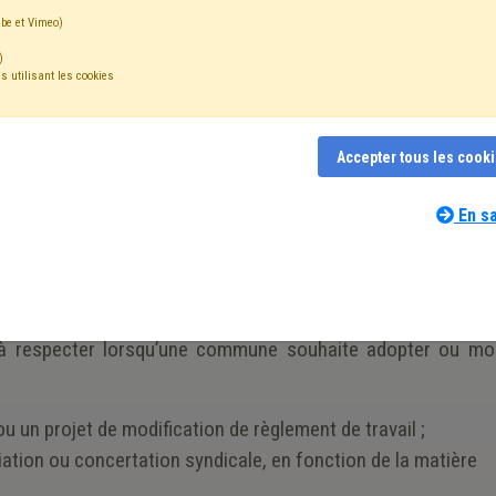
be et Vimeo)
)
s utilisant les cookies
ifier son règlement de travail trouve sa base dans plusieur
Accepter tous les cook
ts de travail
[1]
;
En sa
elations entre les autorités publiques et les syndicats des a
e locale et de la décentralisation
[3]
.
 à respecter lorsqu’une commune souhaite adopter ou mod
u un projet de modification de règlement de travail ;
ation ou concertation syndicale, en fonction de la matière