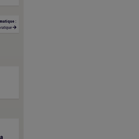
matique :
pratique
La