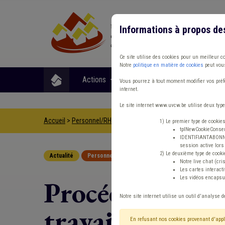
Informations à propos de
Ce site utilise des cookies pour un meilleur c
Notre
politique en matière de cookies
peut vous
Actions
Matières
Format
Vous pourrez à tout moment modifier vos préfé
internet.
Le site internet www.uvcw.be utilise deux type
Accueil
>
Personnel/RH
>
Actualité
>
Procédure de modificati
1) Le premier type de cookie
tplNewCookieConsent
IDENTIFIANTABONNE :
session active lors 
2) Le deuxième type de cooki
Actualité
Personnel/RH
Notre live chat (cri
Les cartes interac
Les vidéos encapsul
Procédure de m
Notre site internet utilise un outil d'analyse d
travail pour l
En refusant nos cookies provenant d'appl