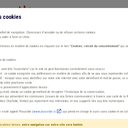
s cookies
Vous travaillez dans un/une
onfort de navigation. Choisissez d'accepter ou de refuser certains cookies.
 aider à faire ce choix.
ions
Publications
Outils
Fiches communa
rences en matière de cookies en cliquant sur le lien "
Cookies: retrait du consentement
" qui s
s de cookies :
on du règlement de travail pour les communes et les CPAS
s sont dits "essentiels" car le site ne peut fonctionner correctement sans ceux-ci:
 : ce cookie enregistre vos préférences en matière de cookies afin de ne pas vous représenter cette
 lorsque vous vous identifiez sur notre site internet avec votre identifiant et mot de passe, ce co
de votre prochaine visite.
es proviennent d'applications tierces :
sp.chat) stocke un cookie permettant de récupérer l'historique de la conversation;
tives qui présentent les communes (issues de nos fiches communales) à travers une carte de la W
ées (YouTube, Viméo) qui reprennent nos interviews, et nos supports liés aux kits numériques.
odification du règl
e visite appelé Plausible (
www.plausible.io
) qui prend en charge le suivi sans cookie et ne co
es communes et les 
ications tierces,
votre navigation sur notre site sera limitée
.