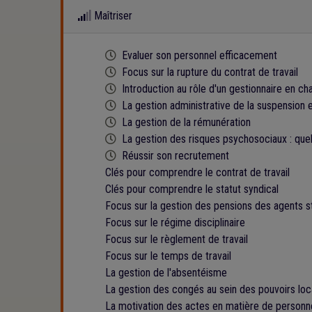
Maîtriser
Cette formation est programmée
Evaluer son personnel efficacement
Cette formation est programmée
Focus sur la rupture du contrat de travail
Cette formation est programmée
Introduction au rôle d'un gestionnaire en ch
Cette formation est programmée
La gestion administrative de la suspension e
Cette formation est programmée
La gestion de la rémunération
Cette formation est programmée
La gestion des risques psychosociaux : quel
Cette formation est programmée
Réussir son recrutement
Clés pour comprendre le contrat de travail
Clés pour comprendre le statut syndical
Focus sur la gestion des pensions des agents s
Focus sur le régime disciplinaire
Focus sur le règlement de travail
Focus sur le temps de travail
La gestion de l'absentéisme
La gestion des congés au sein des pouvoirs lo
La motivation des actes en matière de personn