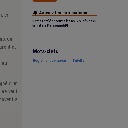
Activez les notifications
n, en
Soyez notifié de toutes les nouveautés dans
la matière
Personnel/RH
ns, un
arent et
Mots-clefs
Règlement de travail
Tutelle
i au
agné d’un
5 ne vaut
rouvent à