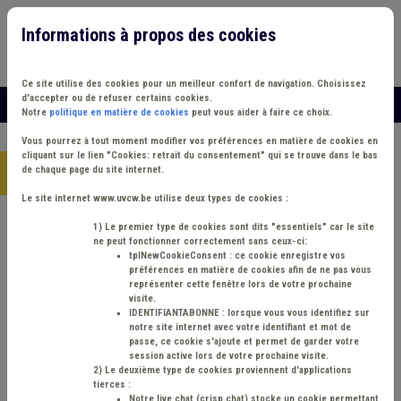
Informations à propos des cookies
Connexion
Vous travaillez dans un/une
Ce site utilise des cookies pour un meilleur confort de navigation. Choisissez
d'accepter ou de refuser certains cookies.
MENU
Notre
politique en matière de cookies
peut vous aider à faire ce choix.
Vous pourrez à tout moment modifier vos préférences en matière de cookies en
cliquant sur le lien "
Cookies: retrait du consentement
" qui se trouve dans le bas
de chaque page du site internet.
Accueil
>
Notre équipe
>
Marie Castaigne
Le site internet www.uvcw.be utilise deux types de cookies :
1) Le premier type de cookies sont dits "essentiels" car le site
Marie CASTAIGNE
ne peut fonctionner correctement sans ceux-ci:
tplNewCookieConsent : ce cookie enregistre vos
préférences en matière de cookies afin de ne pas vous
représenter cette fenêtre lors de votre prochaine
visite.
IDENTIFIANTABONNE : lorsque vous vous identifiez sur
notre site internet avec votre identifiant et mot de
passe, ce cookie s'ajoute et permet de garder votre
session active lors de votre prochaine visite.
2) Le deuxième type de cookies proviennent d'applications
tierces :
Notre live chat (crisp.chat) stocke un cookie permettant