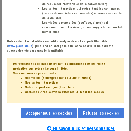
de récupérer l'historique de la conversation;
Les cartes interactives qui présentent les communes
(issues de nos fiches communales) à travers une carte
de la Wallonie;
Les vidéos encapsulées (YouTube, Viméo) qui
reprennent nos interviews, et nos supports liés aux kits
numériques.
Notre site internet utilise un outil d'analyse de visite appelé Plausible
(
www.plausible.io
) qui prend en charge le suivi sans cookie et ne collecte
aucune donnée personnelle identifiable.
En refusant nos cookies provenant d'applications tierces,
votre
navigation sur notre site sera limitée
.
Vous ne
pourrez pas
consulter
Nos vidéos (hébergées sur Youtube et Vimeo)
Nos cartes interactives
Notre support en ligne (Live chat)
Certains autres services externes utilisant les cookies
Accepter tous les cookies
Refuser les cookies
En savoir plus et personnaliser